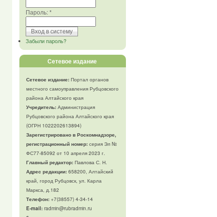
Пароль:
*
Забыли пароль?
Сетевое издание
Сетевое издание:
Портал органов
местного самоуправления Рубцовского
района Алтайского края
Учредитель:
Администрация
Рубцовского района Алтайского края
(ОГРН 1022202613894)
Зарегистрировано в Роскомнадзоре,
регистрационный номер:
серия Эл №
ФС77-85092 от 10 апреля 2023 г.
Главный редактор:
Павлова С. Н.
Адрес редакции:
658200, Алтайский
край, город Рубцовск, ул. Карла
Маркса, д.182
Телефон
:
+7(38557) 4-34-14
E-mail:
radmin@rubradmin.ru