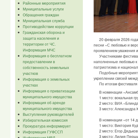
Районные мероприятия
Муниципальные услуги
Обращения граждан
Муниципальная служба
Противодействие коррупции
Гражданская оборона и
защита населения и
20 февраля 2026 года в
территории от ЧС.
песни «С любовью и веро
Информация МЧС
проявлением уважения и
Информация о бесплатном
Участниками фестиваля 
наполненные любовью к 
предоставлении в
патриотизма и национал
собственность земельных
Подобные мероприятия и
участков
укреплении связей межд
Информация о земельных
По итогам фестиваля о
участках
Информация о приватизации
В номинации «Ансамбль
муниципального имущества
1 место: вокальная гру
Информация об аренде
2 место: ВИА «Блиндаж
муниципального имущества
3 место: Александра Юд
Выступления руководителей
В номинации «от 14 до
Избирательная комиссия
1 место: Виктория Кудр
Прокуратура информирует
2 место: Егор Дядьков 
Информация ГУФССП
3 место: Лилия Першин
Информация МВД