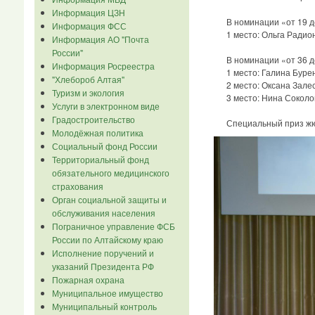
Информация ЦЗН
В номинации «от 19 до
Информация ФСС
1 место: Ольга Радион
Информация АО "Почта
России"
В номинации «от 36 до
Информация Росреестра
1 место: Галина Буренк
"Хлебороб Алтая"
2 место: Оксана Залеск
Туризм и экология
3 место: Нина Соколов
Услуги в электронном виде
Градостроительство
Специальный приз жюри
Молодёжная политика
Социальный фонд России
Территориальный фонд
обязательного медицинского
страхования
Орган социальной защиты и
обслуживания населения
Пограничное управление ФСБ
России по Алтайскому краю
Исполнение поручений и
указаний Президента РФ
Пожарная охрана
Муниципальное имущество
Муниципальный контроль