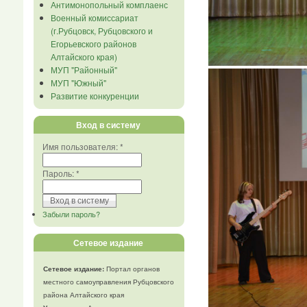
Антимонопольный комплаенс
Военный комиссариат
(г.Рубцовск, Рубцовского и
Егорьевского районов
Алтайского края)
МУП "Районный"
МУП "Южный"
Развитие конкуренции
Вход в систему
Имя пользователя:
*
Пароль:
*
Забыли пароль?
Сетевое издание
Сетевое издание:
Портал органов
местного самоуправления Рубцовского
района Алтайского края