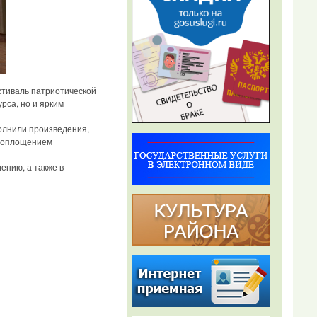
тиваль патриотической
рса, но и ярким
олнили произведения,
 воплощением
нию, а также в