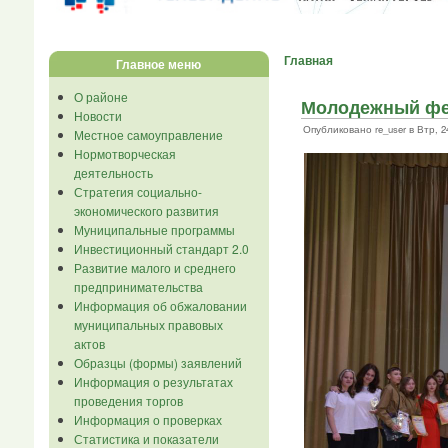
Главная
Главное меню
О районе
Молодежный фес
Новости
Опубликовано re_user в Втр, 24
Местное самоуправление
Нормотворческая
деятельность
Стратегия социально-
экономического развития
Муниципальные программы
Инвестиционный стандарт 2.0
Развитие малого и среднего
предпринимательства
Информация об обжаловании
муниципальных правовых
актов
Образцы (формы) заявлений
Информация о результатах
проведения торгов
Информация о проверках
Статистика и показатели