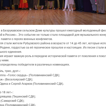
 Безрукавском сельском Доме культуры прошел ежегодный молодежный фес
й в Россию». Это событие не только стало площадкой для музыкального конку
 памяти о героях военных конфликтов.
стали жители Рубцовского района в возрасте от 14 до 45 лет, которые исп
Родине, гордостью за её героическое прошлое и настоящее. Их песни стали
ьного единения.
грают важную роль в передаче исторической памяти от поколения к поколе
у ними.
пределены победители в различных номинациях.
, трио, дуэт»:
ппа «Голос сердца» (Половинкинский СДК);
» (Веселоярский СДК);
ина и Сергей Агарков (Половинкинский СДК).
 18 лет»:
явцева (Тишинский СДК);
(Самарский СДК);
а (Половинкинский СДК).