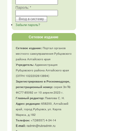
Пароль:
*
Забыли пароль?
Сетевое издание
Сетевое издание:
Портал органов
местного самоуправления Рубцовского
района Алтайского края
Учредитель:
Администрация
Рубцовского района Алтайского края
(ОГРН 1022202613894)
Зарегистрировано в Роскомнадзоре,
регистрационный номер:
серия Эл №
ФС77-85092 от 10 апреля 2023 г.
Главный редактор:
Павлова С. Н.
Адрес редакции:
658200, Алтайский
край, город Рубцовск, ул. Карла
Маркса, д.182
Телефон
:
+7(38557) 4-34-14
E-mail:
radmin@rubradmin.ru