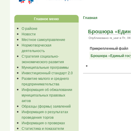
Главная
Главное меню
О районе
Брошюра «Едины
Новости
Опубликовано re_user в Пт, 04/0
Местное самоуправление
Нормотворческая
Прикрепленный файл
деятельность
Брошюра «Единый госу
Стратегия социально-
экономического развития
Муниципальные программы
Инвестиционный стандарт 2.0
Развитие малого и среднего
предпринимательства
Информация об обжаловании
муниципальных правовых
актов
Образцы (формы) заявлений
Информация о результатах
проведения торгов
Информация о проверках
Статистика и показатели