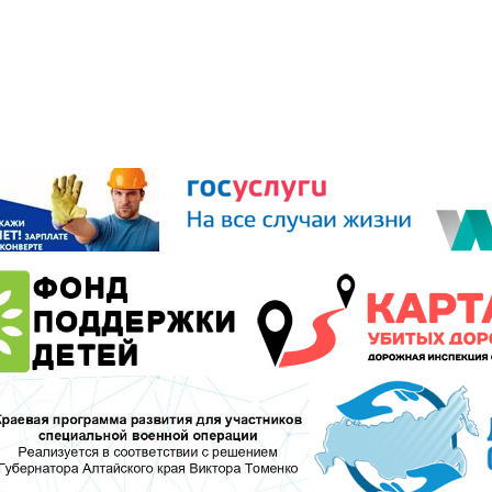
го самоуправления Рубцовского