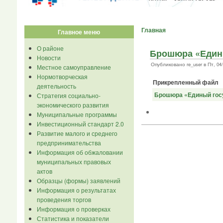
Главная
Главное меню
О районе
Брошюра «Едины
Новости
Опубликовано re_user в Пт, 04/0
Местное самоуправление
Нормотворческая
Прикрепленный файл
деятельность
Брошюра «Единый госу
Стратегия социально-
экономического развития
Муниципальные программы
Инвестиционный стандарт 2.0
Развитие малого и среднего
предпринимательства
Информация об обжаловании
муниципальных правовых
актов
Образцы (формы) заявлений
Информация о результатах
проведения торгов
Информация о проверках
Статистика и показатели