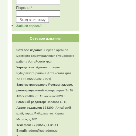
Пароль:
*
Забыли пароль?
Сетевое издание
Сетевое издание:
Портал органов
местного самоуправления Рубцовского
района Алтайского края
Учредитель:
Администрация
Рубцовского района Алтайского края
(ОГРН 1022202613894)
Зарегистрировано в Роскомнадзоре,
регистрационный номер:
серия Эл №
ФС77-85092 от 10 апреля 2023 г.
Главный редактор:
Павлова С. Н.
Адрес редакции:
658200, Алтайский
край, город Рубцовск, ул. Карла
Маркса, д.182
Телефон
:
+7(38557) 4-34-14
E-mail:
radmin@rubradmin.ru