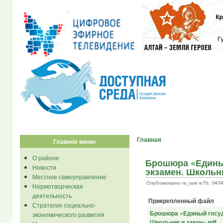
Главная
Главное меню
О районе
Брошюра «Едины
Новости
экзамен. Школьни
Местное самоуправление
Опубликовано re_user в Пт, 04/04/
Нормотворческая
деятельность
Прикрепленный файл
Стратегия социально-
Брошюра «Единый госуд
экономического развития
Школьник и закон».pdf