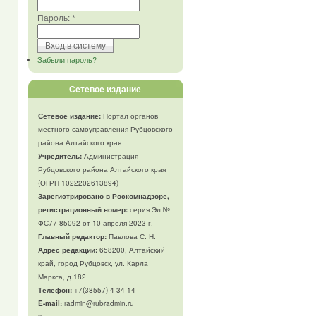
Пароль:
*
Забыли пароль?
Сетевое издание
Сетевое издание:
Портал органов
местного самоуправления Рубцовского
района Алтайского края
Учредитель:
Администрация
Рубцовского района Алтайского края
(ОГРН 1022202613894)
Зарегистрировано в Роскомнадзоре,
регистрационный номер:
серия Эл №
ФС77-85092 от 10 апреля 2023 г.
Главный редактор:
Павлова С. Н.
Адрес редакции:
658200, Алтайский
край, город Рубцовск, ул. Карла
Маркса, д.182
Телефон
:
+7(38557) 4-34-14
E-mail:
radmin@rubradmin.ru