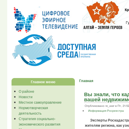
Главная
Главное меню
О районе
Вы знали, что к
Новости
вашей недвижим
Местное самоуправление
Опубликовано re_user в Пт, 21/02/
Нормотворческая
Информация Росреестра
деятельность
Стратегия социально-
Эксперты Роскадастр
экономического развития
жителям региона, как уз