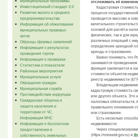
Муниципальные программы
отслеживать её изменени
Инвестиционный стандарт 2.0
Кадастровая стоимость у
Развитие малого и среднего
процессе государственной
предпринимательства
проводится массово и охв
капитального строительст
Информация об обжаловании
основой для расчёта нало
муниципальных правовых
физических, так и для юри
актов
различных операций с имущ
Образцы (формы) заявлений
определение арендной пла
Информация о результатах
аренды и страхования.
проведения торгов
Важно понимать, что Рос
Информация о проверках
занимаются проведением г
Статистика и показатели
функция заключается в за
Районные мероприятия
стоимости объектов недв
Муниципальные услуги
реестр недвижимости (ЕГР
Обращения граждан
Владельцам недвижимост
Муниципальная служба
кадастровую стоимость сво
Противодействие коррупции
или другого объекта. Это 
Гражданская оборона и
налоговых обязательств, п
защита населения и
правильного понимания ст
территории от ЧС.
или страховании.
Информация МЧС
Есть несколько способов
Информация о бесплатном
недвижимости:
Через специализирова
предоставлении в
(https://rosreestr.gov.ru) и
Фе
собственность земельных