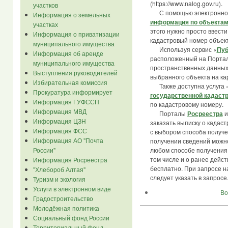
(https://www.nalog.gov.ru).
участков
С помощью электронного
Информация о земельных
информация по объектам
участках
этого нужно просто ввести
Информация о приватизации
кадастровый номер объект
муниципального имущества
Используя сервис «
Пуб
Информация об аренде
расположенный на Порта
муниципального имущества
пространственных данных»
Выступления руководителей
выбранного объекта на ка
Избирательная комиссия
Также доступна услуга 
Прокуратура информирует
государственной кадастр
Информация ГУФССП
по кадастровому номеру.
Информация МВД
Порталы
Росреестра
Информация ЦЗН
заказать выписку о кадас
Информация ФСС
с выбором способа получе
Информация АО "Почта
получении сведений можн
России"
любом способе получения 
том числе и о ранее дейс
Информация Росреестра
бесплатно. При запросе на
"Хлебороб Алтая"
следует указать в запросе
Туризм и экология
Услуги в электронном виде
Во
Градостроительство
Молодёжная политика
Социальный фонд России
Территориальный фонд