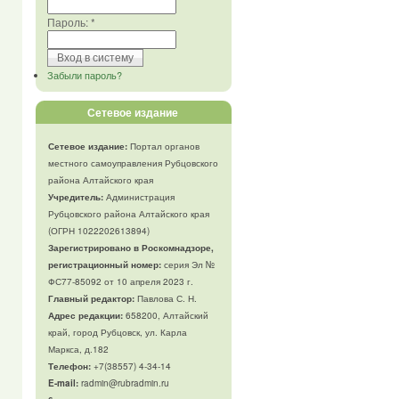
Пароль:
*
Забыли пароль?
Сетевое издание
Сетевое издание:
Портал органов
местного самоуправления Рубцовского
района Алтайского края
Учредитель:
Администрация
Рубцовского района Алтайского края
(ОГРН 1022202613894)
Зарегистрировано в Роскомнадзоре,
регистрационный номер:
серия Эл №
ФС77-85092 от 10 апреля 2023 г.
Главный редактор:
Павлова С. Н.
Адрес редакции:
658200, Алтайский
край, город Рубцовск, ул. Карла
Маркса, д.182
Телефон
:
+7(38557) 4-34-14
E-mail:
radmin@rubradmin.ru