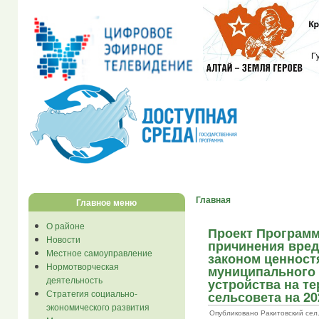
Главная
Главное меню
О районе
Проект Програм
Новости
причинения вред
Местное самоуправление
законом ценност
Нормотворческая
муниципального 
деятельность
устройства на т
Стратегия социально-
сельсовета на 20
экономического развития
Опубликовано Ракитовский сел... 