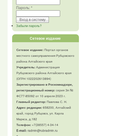
Пароль:
*
Забыли пароль?
Сетевое издание
Сетевое издание:
Портал органов
местного самоуправления Рубцовского
района Алтайского края
Учредитель:
Администрация
Рубцовского района Алтайского края
(ОГРН 1022202613894)
Зарегистрировано в Роскомнадзоре,
регистрационный номер:
серия Эл №
ФС77-85092 от 10 апреля 2023 г.
Главный редактор:
Павлова С. Н.
Адрес редакции:
658200, Алтайский
край, город Рубцовск, ул. Карла
Маркса, д.182
Телефон
:
+7(38557) 4-34-14
E-mail:
radmin@rubradmin.ru