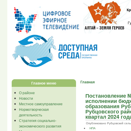
Главная
Главное меню
О районе
Постановление № 
Новости
исполнении бюд
Местное самоуправление
образования Руб
Нормотворческая
Рубцовского райо
деятельность
квартал 2024 год
Стратегия социально-
Опубликовано Рубцовский сельсов
экономического развития
НПА