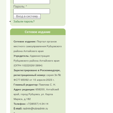
Пароль:
*
Забыли пароль?
Сетевое издание
Сетевое издание:
Портал органов
местного самоуправления Рубцовского
района Алтайского края
Учредитель:
Администрация
Рубцовского района Алтайского края
(ОГРН 1022202613894)
Зарегистрировано в Роскомнадзоре,
регистрационный номер:
серия Эл №
ФС77-85092 от 10 апреля 2023 г.
Главный редактор:
Павлова С. Н.
Адрес редакции:
658200, Алтайский
край, город Рубцовск, ул. Карла
Маркса, д.182
Телефон
:
+7(38557) 4-34-14
E-mail:
radmin@rubradmin.ru