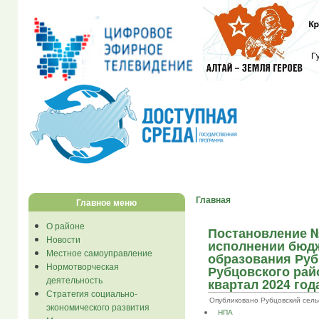
Главная
Главное меню
О районе
Постановление № 
Новости
исполнении бюд
Местное самоуправление
образования Руб
Нормотворческая
Рубцовского райо
деятельность
квартал 2024 год
Стратегия социально-
Опубликовано Рубцовский сельсов
экономического развития
НПА