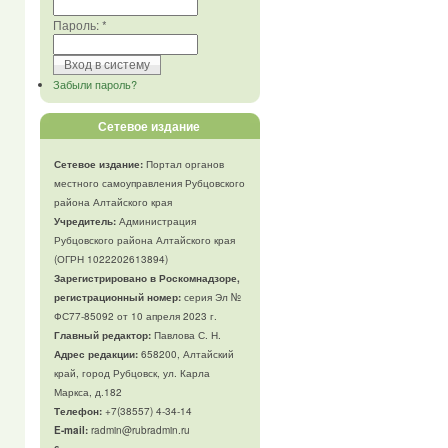
Пароль:
*
Забыли пароль?
Сетевое издание
Сетевое издание:
Портал органов
местного самоуправления Рубцовского
района Алтайского края
Учредитель:
Администрация
Рубцовского района Алтайского края
(ОГРН 1022202613894)
Зарегистрировано в Роскомнадзоре,
регистрационный номер:
серия Эл №
ФС77-85092 от 10 апреля 2023 г.
Главный редактор:
Павлова С. Н.
Адрес редакции:
658200, Алтайский
край, город Рубцовск, ул. Карла
Маркса, д.182
Телефон
:
+7(38557) 4-34-14
E-mail:
radmin@rubradmin.ru