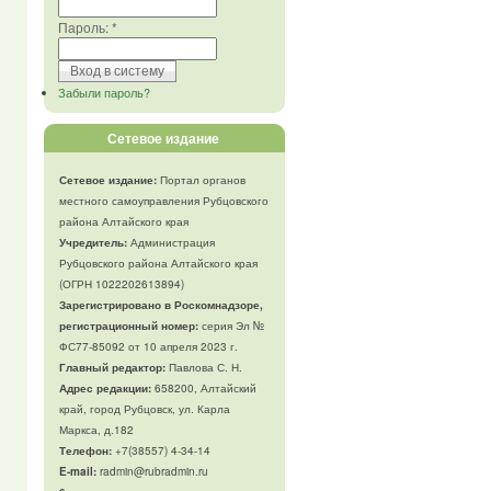
Пароль:
*
Забыли пароль?
Сетевое издание
Сетевое издание:
Портал органов
местного самоуправления Рубцовского
района Алтайского края
Учредитель:
Администрация
Рубцовского района Алтайского края
(ОГРН 1022202613894)
Зарегистрировано в Роскомнадзоре,
регистрационный номер:
серия Эл №
ФС77-85092 от 10 апреля 2023 г.
Главный редактор:
Павлова С. Н.
Адрес редакции:
658200, Алтайский
край, город Рубцовск, ул. Карла
Маркса, д.182
Телефон
:
+7(38557) 4-34-14
E-mail:
radmin@rubradmin.ru