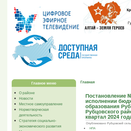
Главная
Главное меню
О районе
Постановление № 
Новости
исполнении бюд
Местное самоуправление
образования Руб
Нормотворческая
Рубцовского райо
деятельность
квартал 2024 год
Стратегия социально-
Опубликовано Рубцовский сельсов
экономического развития
НПА