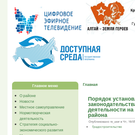
Главная
Главное меню
О районе
Порядок установ
Новости
законодательств
Местное самоуправление
деятельности на
Нормотворческая
района
деятельность
Опубликовано re_user в Чт, 16/05/
Стратегия социально-
Градостроительство
экономического развития