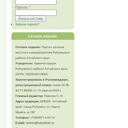
Пароль:
*
Забыли пароль?
Сетевое издание
Сетевое издание:
Портал органов
местного самоуправления Рубцовского
района Алтайского края
Учредитель:
Администрация
Рубцовского района Алтайского края
(ОГРН 1022202613894)
Зарегистрировано в Роскомнадзоре,
регистрационный номер:
серия Эл №
ФС77-85092 от 10 апреля 2023 г.
Главный редактор:
Павлова С. Н.
Адрес редакции:
658200, Алтайский
край, город Рубцовск, ул. Карла
Маркса, д.182
Телефон
:
+7(38557) 4-34-14
E-mail:
radmin@rubradmin.ru