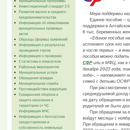
Муниципальные программы
Инвестиционный стандарт 2.0
Развитие малого и среднего
Мера поддержки наз
предпринимательства
Единое пособие – одн
Информация об обжаловании
поддержки в Алтайском
муниципальных правовых
6 тыс. беременных жен
актов
«Единое пособие на
Образцы (формы) заявлений
истекает срок его на
Информация о результатах
в числе первых – в янв
проведения торгов
пособия можно подат
Информация о проверках
Статистика и показатели
СФР
или в МФЦ, как в 
Районные мероприятия
декабре 2023 года, так
Муниципальные услуги
года», – напоминает н
Обращения граждан
семей с детьми ОСФР
Муниципальная служба
При рассмотрении за
Противодействие коррупции
среднедушевой доход с
Гражданская оборона и
на дату обращения и из
защита населения и
родителей не было дох
территории от ЧС.
При обращении за еди
Информация МЧС
Информация о бесплатном
войдут месяцы с ноябр
предоставлении в
При обращении в январ
собственность земельных
2022-го по ноябрь 202