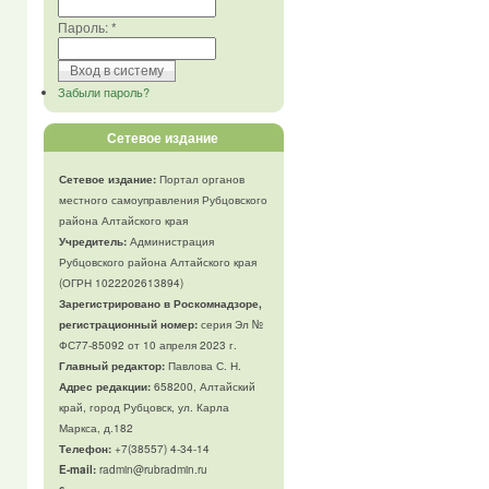
Пароль:
*
Забыли пароль?
Сетевое издание
Сетевое издание:
Портал органов
местного самоуправления Рубцовского
района Алтайского края
Учредитель:
Администрация
Рубцовского района Алтайского края
(ОГРН 1022202613894)
Зарегистрировано в Роскомнадзоре,
регистрационный номер:
серия Эл №
ФС77-85092 от 10 апреля 2023 г.
Главный редактор:
Павлова С. Н.
Адрес редакции:
658200, Алтайский
край, город Рубцовск, ул. Карла
Маркса, д.182
Телефон
:
+7(38557) 4-34-14
E-mail:
radmin@rubradmin.ru