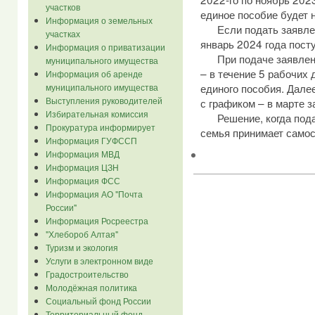
участков
единое пособие будет н
Информация о земельных
Если подать заявлени
участках
январь 2024 года посту
Информация о приватизации
При подаче заявления
муниципального имущества
– в течение 5 рабочих
Информация об аренде
единого пособия. Дале
муниципального имущества
Выступления руководителей
с графиком – в марте з
Избирательная комиссия
Решение, когда подав
Прокуратура информирует
семья принимает самос
Информация ГУФССП
Информация МВД
Информация ЦЗН
Информация ФСС
Информация АО "Почта
России"
Информация Росреестра
"Хлебороб Алтая"
Туризм и экология
Услуги в электронном виде
Градостроительство
Молодёжная политика
Социальный фонд России
Территориальный фонд