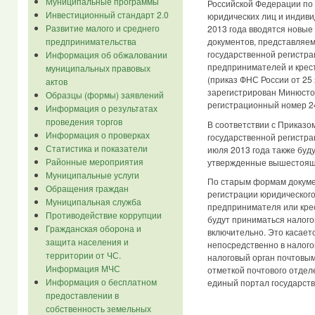
Муниципальные программы
Российской Федерации по 
Инвестиционный стандарт 2.0
юридических лиц и индив
Развитие малого и среднего
2013 года вводятся новы
предпринимательства
документов, представляем
государственной регистр
Информация об обжаловании
предпринимателей и крест
муниципальных правовых
(приказ ФНС России от 25
актов
зарегистрирован Минюстом
Образцы (формы) заявлений
регистрационный номер 2
Информация о результатах
проведения торгов
В соответствии с Приказо
Информация о проверках
государственной регистра
Статистика и показатели
июля 2013 года также буд
Районные мероприятия
утвержденные вышестоящ
Муниципальные услуги
По старым формам докуме
Обращения граждан
регистрации юридического
Муниципальная служба
предпринимателя или крес
Противодействие коррупции
будут приниматься налого
Гражданская оборона и
включительно. Это касает
защита населения и
непосредственно в налого
территории от ЧС.
налоговый орган почтовым
Информация МЧС
отметкой почтового отдел
Информация о бесплатном
единый портал государств
предоставлении в
собственность земельных