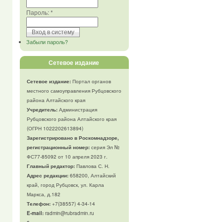
Пароль:
*
Забыли пароль?
Сетевое издание
Сетевое издание:
Портал органов
местного самоуправления Рубцовского
района Алтайского края
Учредитель:
Администрация
Рубцовского района Алтайского края
(ОГРН 1022202613894)
Зарегистрировано в Роскомнадзоре,
регистрационный номер:
серия Эл №
ФС77-85092 от 10 апреля 2023 г.
Главный редактор:
Павлова С. Н.
Адрес редакции:
658200, Алтайский
край, город Рубцовск, ул. Карла
Маркса, д.182
Телефон
:
+7(38557) 4-34-14
E-mail:
radmin@rubradmin.ru