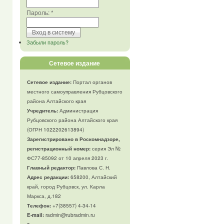
Пароль:
*
Забыли пароль?
Сетевое издание
Сетевое издание:
Портал органов
местного самоуправления Рубцовского
района Алтайского края
Учредитель:
Администрация
Рубцовского района Алтайского края
(ОГРН 1022202613894)
Зарегистрировано в Роскомнадзоре,
регистрационный номер:
серия Эл №
ФС77-85092 от 10 апреля 2023 г.
Главный редактор:
Павлова С. Н.
Адрес редакции:
658200, Алтайский
край, город Рубцовск, ул. Карла
Маркса, д.182
Телефон
:
+7(38557) 4-34-14
E-mail:
radmin@rubradmin.ru