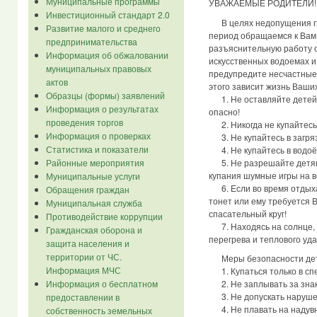
Муниципальные программы
УВАЖАЕМЫЕ РОДИТЕЛИ!
Инвестиционный стандарт 2.0
В целях недопущения гиб
Развитие малого и среднего
период обращаемся к Вам 
предпринимательства
разъяснительную работу 
Информация об обжаловании
искусственных водоемах и
муниципальных правовых
предупредите несчастные 
актов
этого зависит жизнь Ваших
Образцы (формы) заявлений
1. Не оставляйте детей 
Информация о результатах
опасно!
проведения торгов
2. Никогда не купайтесь 
Информация о проверках
3. Не купайтесь в загря
Статистика и показатели
4. Не купайтесь в водоём
5. Не разрешайте детям 
Районные мероприятия
купания шумные игры на в
Муниципальные услуги
6. Если во время отдыха 
Обращения граждан
тонет или ему требуется 
Муниципальная служба
спасательный круг!
Противодействие коррупции
7. Находясь на солнце, 
Гражданская оборона и
перегрева и теплового уда
защита населения и
территории от ЧС.
Меры безопасности дет
Информация МЧС
1. Купаться только в сп
Информация о бесплатном
2. Не заплывать за знак
3. Не допускать нарушен
предоставлении в
4. Не плавать на надувн
собственность земельных