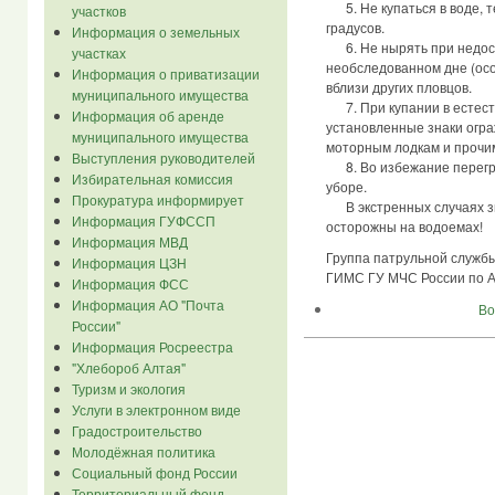
5. Не купаться в воде, т
участков
градусов.
Информация о земельных
6. Не нырять при недост
участках
необследованном дне (осо
Информация о приватизации
вблизи других пловцов.
муниципального имущества
7. При купании в естест
Информация об аренде
установленные знаки огра
муниципального имущества
моторным лодкам и прочи
Выступления руководителей
8. Во избежание перегре
Избирательная комиссия
уборе.
Прокуратура информирует
В экстренных случаях зв
Информация ГУФССП
осторожны на водоемах!
Информация МВД
Группа патрульной служб
Информация ЦЗН
ГИМС ГУ МЧС России по А
Информация ФСС
Информация АО "Почта
Во
России"
Информация Росреестра
"Хлебороб Алтая"
Туризм и экология
Услуги в электронном виде
Градостроительство
Молодёжная политика
Социальный фонд России
Территориальный фонд