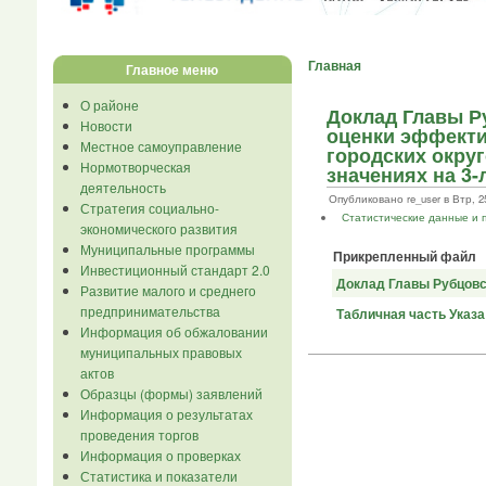
Главная
Главное меню
О районе
Доклад Главы Р
Новости
оценки эффекти
Местное самоуправление
городских окру
Нормотворческая
значениях на 3-
деятельность
Опубликовано re_user в Втр, 25
Стратегия социально-
Статистические данные и 
экономического развития
Муниципальные программы
Прикрепленный файл
Инвестиционный стандарт 2.0
Доклад Главы Рубцовско
Развитие малого и среднего
предпринимательства
Табличная часть Указа
Информация об обжаловании
муниципальных правовых
актов
Образцы (формы) заявлений
Информация о результатах
проведения торгов
Информация о проверках
Статистика и показатели