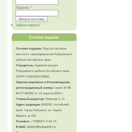
Пароль:
*
Забыли пароль?
Сетевое издание
Сетевое издание:
Портал органов
местного самоуправления Рубцовского
района Алтайского края
Учредитель:
Администрация
Рубцовского района Алтайского края
(ОГРН 1022202613894)
Зарегистрировано в Роскомнадзоре,
регистрационный номер:
серия Эл №
ФС77-85092 от 10 апреля 2023 г.
Главный редактор:
Павлова С. Н.
Адрес редакции:
658200, Алтайский
край, город Рубцовск, ул. Карла
Маркса, д.182
Телефон
:
+7(38557) 4-34-14
E-mail:
radmin@rubradmin.ru