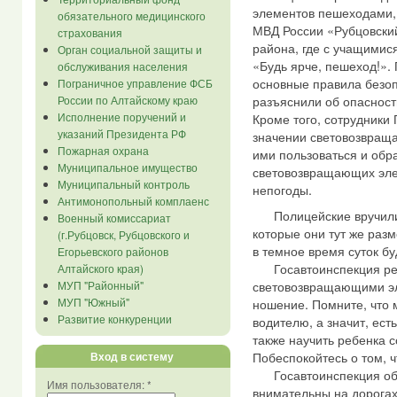
элементов пешеходами,
обязательного медицинского
МВД России «Рубцовский
страхования
района, где с учащимис
Орган социальной защиты и
«Будь ярче, пешеход!»
обслуживания населения
основные правила безоп
Пограничное управление ФСБ
разъяснили об опасност
России по Алтайскому краю
Исполнение поручений и
Кроме того, сотрудники
указаний Президента РФ
значении световозвраща
Пожарная охрана
ими пользоваться и обра
Муниципальное имущество
световозвращающих элем
Муниципальный контроль
непогоды.
Антимонопольный комплаенс
Полицейские вручили 
Военный комиссариат
которые они тут же разм
(г.Рубцовск, Рубцовского и
в темное время суток бу
Егорьевского районов
Госавтоинспекция рек
Алтайского края)
МУП "Районный"
световозвращающими эл
МУП "Южный"
ношение. Помните, что 
Развитие конкуренции
водителю, а значит, ес
также научить ребенка 
Вход в систему
Побеспокойтесь о том, 
Госавтоинспекция обра
Имя пользователя:
*
внимательны на дорогах,