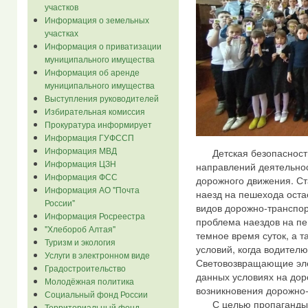
участков
Информация о земельных
участках
Информация о приватизации
муниципального имущества
Информация об аренде
муниципального имущества
Выступления руководителей
Избирательная комиссия
Прокуратура информирует
Информация ГУФССП
Информация МВД
Детская безопасность 
Информация ЦЗН
направлений деятельнос
Информация ФСС
дорожного движения. Ст
Информация АО "Почта
наезд на пешехода оста
России"
видов дорожно-транспор
Информация Росреестра
проблема наездов на пе
"Хлебороб Алтая"
темное время суток, а 
Туризм и экология
условий, когда водител
Услуги в электронном виде
Световозвращающие эле
Градостроительство
данных условиях на дор
Молодёжная политика
возникновения дорожно-
Социальный фонд России
С целью пропаганды и
Территориальный фонд