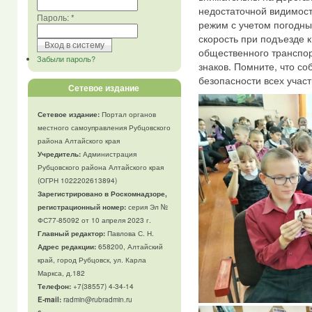
недостаточной видимос
Пароль:
*
режим с учетом погодны
скорость при подъезде 
общественного транспо
Забыли пароль?
знаков. Помните, что с
безопасности всех учас
Сетевое издание
Сетевое издание:
Портал органов
местного самоуправления Рубцовского
района Алтайского края
Учредитель:
Администрация
Рубцовского района Алтайского края
(ОГРН 1022202613894)
Зарегистрировано в Роскомнадзоре,
регистрационный номер:
серия Эл №
ФС77-85092 от 10 апреля 2023 г.
Главный редактор:
Павлова С. Н.
Адрес редакции:
658200, Алтайский
край, город Рубцовск, ул. Карла
Маркса, д.182
Телефон
:
+7(38557) 4-34-14
E-mail:
radmin@rubradmin.ru