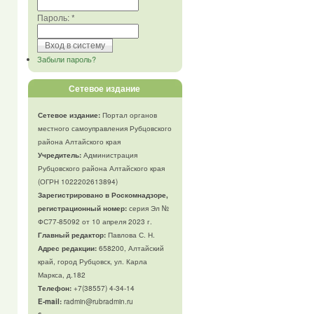
Пароль:
*
Забыли пароль?
Сетевое издание
Сетевое издание:
Портал органов
местного самоуправления Рубцовского
района Алтайского края
Учредитель:
Администрация
Рубцовского района Алтайского края
(ОГРН 1022202613894)
Зарегистрировано в Роскомнадзоре,
регистрационный номер:
серия Эл №
ФС77-85092 от 10 апреля 2023 г.
Главный редактор:
Павлова С. Н.
Адрес редакции:
658200, Алтайский
край, город Рубцовск, ул. Карла
Маркса, д.182
Телефон
:
+7(38557) 4-34-14
E-mail:
radmin@rubradmin.ru