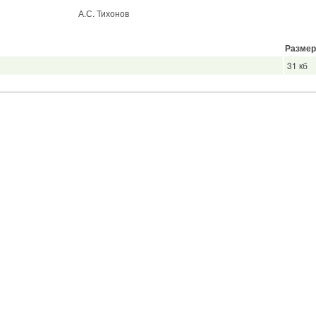
а А.С. Тихонов
Размер
31 кб