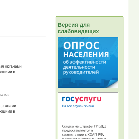
Версия для
слабовидящих
ия органами
ующими в
татов
 органами
ующими в