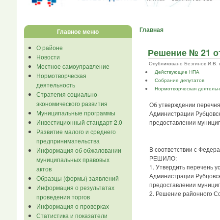
Главная
Главное меню
О районе
Решение № 21 от
Новости
Опубликовано Безгинов И.В. в П
Местное самоуправление
Действующие НПА
Нормотворческая
Собрание депутатов
деятельность
Нормотворческая деятельн
Стратегия социально-
экономического развития
Об утверждении перечня
Муниципальные программы
Администрации Рубцовск
Инвестиционный стандарт 2.0
предоставлении муницип
Развитие малого и среднего
предпринимательства
В соответствии с Федер
Информация об обжаловании
РЕШИЛО:
муниципальных правовых
1. Утвердить перечень 
актов
Администрации Рубцовск
Образцы (формы) заявлений
предоставлении муниципа
Информация о результатах
2. Решение районного С
проведения торгов
Информация о проверках
Статистика и показатели