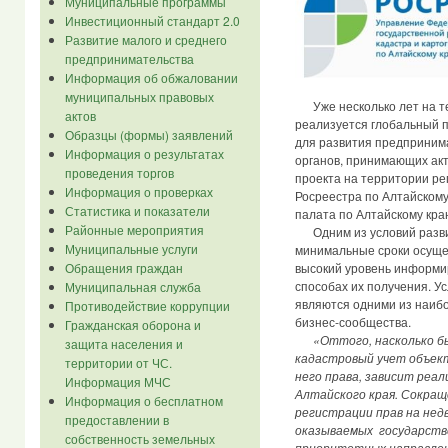
Муниципальные программы
Инвестиционный стандарт 2.0
Развитие малого и среднего
предпринимательства
Информация об обжаловании
муниципальных правовых
Уже несколько лет на т
актов
реализуется глобальный п
Образцы (формы) заявлений
для развития предприним
Информация о результатах
органов, принимающих акт
проведения торгов
проекта на территории ре
Информация о проверках
Росреестра по Алтайскому
Статистика и показатели
палата по Алтайскому кра
Районные мероприятия
Одним из условий разви
Муниципальные услуги
минимальные сроки осуще
высокий уровень информи
Обращения граждан
способах их получения. У
Муниципальная служба
являются одними из наиб
Противодействие коррупции
бизнес-сообщества.
Гражданская оборона и
«Оттого, насколько б
защита населения и
кадастровый учет объек
территории от ЧС.
него права, зависит реа
Информация МЧС
Алтайского края. Сокращ
Информация о бесплатном
регистрации прав на нед
предоставлении в
оказываемых государстве
собственность земельных
приоритетных направлен