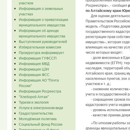
участков
Росреестра»
, - сообщил
р
Информация о земельных
по Алтайскому краю Юри
участках
Для оценки деятельности
Информация о приватизации
Правительством Российск
муниципального имущества
модель «Подготовка доку
Информация об аренде
государственного кадастро
муниципального имущества
регистрации прав собстве
Выступления руководителей
имущества», которая соде
влияющих на качество усл
Избирательная комиссия
число которых входят:
Прокуратура информирует
- доля внесенных в Един
Информация ГУФССП
недвижимости (ЕГРН): тер
Информация МВД
наследия, территорий объ
Информация ЦЗН
Алтайского края, границ 
Информация ФСС
населенных пунктов, зон 
Информация АО "Почта
участков и т. д.;
России"
- снижение количества с
Информация Росреестра
учета и государственной р
"Хлебороб Алтая"
- сокращение сроков гос
Туризм и экология
кадастрового учета недви
Услуги в электронном виде
- уровень использования
Градостроительство
- качество приема докуме
Молодёжная политика
«По итогам работы за
Социальный фонд России
границы муниципальных о
Территориальный фонд