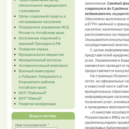
затопления.
Средний фак
обязательного медицинского
сократился до 3 рабочих
страхования
недвижимость осуществл
Орган социальной защиты и
Обеспечено выполнение т
обслуживания населения
в ЕГРН сведений о грани
Пограничное управление ФСБ
наследия, населенных пун
России по Алтайскому краю
расположенных на террит
Исполнение поручений и
Оказывается консультац
указаний Президента РФ
государственной власти
Пожарная охрана
С целью информировани
Муниципальное имущество
представителей юридическ
Муниципальный контроль
услуг, Управлением и Кад
Антимонопольный комплаенс
ежемесячно проводятся п
предоставляются консуль
Военный комиссариат
На страницах Росреестр
(г.Рубцовск, Рубцовского и
сетях, на официальных са
Егорьевского районов
и новостной ленте сайтов
Алтайского края)
муниципальных образован
МУП "Районный"
информирующие население
МУП "Южный"
получения услуг, основны
Развитие конкуренции
и проводимых мероприяти
«О качестве государс
Вход в систему
Росреестром и МФЦ на т
свидетельствуют проведе
Имя пользователя:
*
проводимых Кадастровой