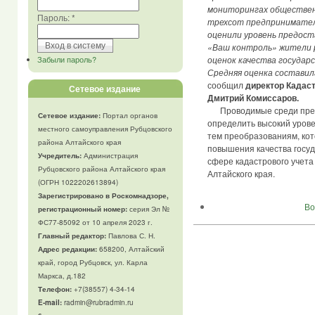
мониторингах обществен
Пароль:
*
трехсот предпринимател
оценили уровень предост
«Ваш контроль» жители 
Забыли пароль?
оценок качества государ
Средняя оценка составил
сообщил
директор Кадас
Сетевое издание
Дмитрий Комиссаров.
Проводимые среди пред
Сетевое издание:
Портал органов
определить высокий урове
местного самоуправления Рубцовского
тем преобразованиям, кот
района Алтайского края
повышения качества госуд
Учредитель:
Администрация
сфере кадастрового учета
Рубцовского района Алтайского края
Алтайского края.
(ОГРН 1022202613894)
Зарегистрировано в Роскомнадзоре,
Во
регистрационный номер:
серия Эл №
ФС77-85092 от 10 апреля 2023 г.
Главный редактор:
Павлова С. Н.
Адрес редакции:
658200, Алтайский
край, город Рубцовск, ул. Карла
Маркса, д.182
Телефон
:
+7(38557) 4-34-14
E-mail:
radmin@rubradmin.ru