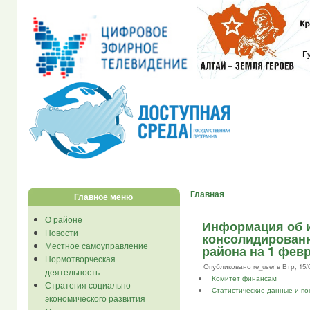
Главная
Главное меню
О районе
Информация об 
Новости
консолидированн
Местное самоуправление
района на 1 февр
Нормотворческая
Опубликовано re_user в Втр, 15/0
деятельность
Комитет финансам
Стратегия социально-
Статистические данные и по
экономического развития