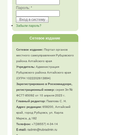
Пароль:
*
Забыли пароль?
Сетевое издание
Сетевое издание:
Портал органов
местного самоуправления Рубцовского
района Алтайского края
Учредитель:
Администрация
Рубцовского района Алтайского края
(ОГРН 1022202613894)
Зарегистрировано в Роскомнадзоре,
регистрационный номер:
серия Эл №
ФС77-85092 от 10 апреля 2023 г.
Главный редактор:
Павлова С. Н.
Адрес редакции:
658200, Алтайский
край, город Рубцовск, ул. Карла
Маркса, д.182
Телефон
:
+7(38557) 4-34-14
E-mail:
radmin@rubradmin.ru