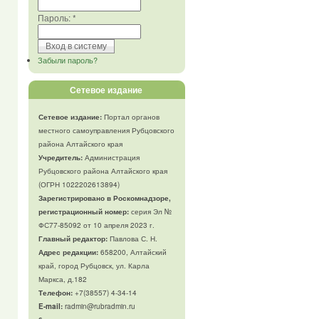
Пароль:
*
Забыли пароль?
Сетевое издание
Сетевое издание:
Портал органов
местного самоуправления Рубцовского
района Алтайского края
Учредитель:
Администрация
Рубцовского района Алтайского края
(ОГРН 1022202613894)
Зарегистрировано в Роскомнадзоре,
регистрационный номер:
серия Эл №
ФС77-85092 от 10 апреля 2023 г.
Главный редактор:
Павлова С. Н.
Адрес редакции:
658200, Алтайский
край, город Рубцовск, ул. Карла
Маркса, д.182
Телефон
:
+7(38557) 4-34-14
E-mail:
radmin@rubradmin.ru