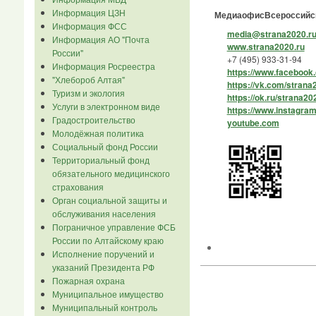
Информация ЦЗН
МедиаофисВсероссийск
Информация ФСС
media@strana2020.r
Информация АО "Почта
www.strana2020.ru
России"
+7 (495) 933-31-94
Информация Росреестра
https://www.facebook
"Хлебороб Алтая"
https://vk.com/strana
Туризм и экология
https://ok.ru/strana20
Услуги в электронном виде
https://www.instagra
Градостроительство
youtube.com
Молодёжная политика
Социальный фонд России
Территориальный фонд
обязательного медицинского
страхования
Орган социальной защиты и
обслуживания населения
Пограничное управление ФСБ
России по Алтайскому краю
Исполнение поручений и
указаний Президента РФ
Пожарная охрана
Муниципальное имущество
Муниципальный контроль