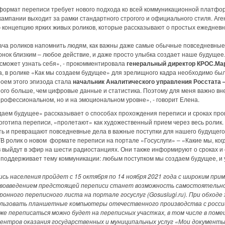
мат переписи требует нового подхода ко всей коммуникационной платфор
кампании выходит за рамки стандартного строгого и официального стиля. Аг
 концепцию ярких живых роликов, которые рассказывают о простых ежедневн
роликов напомнить людям, как важны даже самые обычные повседневные п
вонок близким – любое действие, и даже просто улыбка создает наше будущее.
сможет узнать себя», - прокомментировала
генеральный директор КРОС.Мар
в ролике «Как мы создаем будущее» для зрелищного кадра необходимо был
оем этого эпизода стала
начальник Аналитического управления Росстата –
о больше, чем цифровые данные и статистика. Поэтому для меня важно внес
профессиональном, но и на эмоциональном уровне», - говорит Елена.
ем будущее» рассказывает о способах прохождения переписи и сроках пр
оготипа переписи, «пролетают» как художественный прием через весь ролик.
ь и превращают повседневные дела в важные поступки для нашего будущего
 ролик о новом формате переписи на портале «Госуслуги» – «Какие мы, ког
ыйдут в эфир на шести радиостанциях. Они также информируют о сроках и
 поддерживает тему коммуникации: любым поступком мы создаем будущее, и у
ись населения пройдет с 15 октября по 14 ноября 2021 года с широким пр
ововведением предстоящей переписи станет возможность самостоятельно
онного переписного листа на портале госуслуг (Gosuslugi.ru). При обход
ользовать планшетные компьютеры отечественного производства с росси
же переписаться можно будет на переписных участках, в том числе в поме
ентров оказания государственных и муниципальных услуг «Мои документы