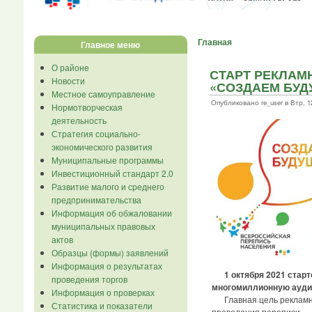
Главная
Главное меню
О районе
СТАРТ РЕКЛАМ
Новости
«СОЗДАЕМ БУД
Местное самоуправление
Опубликовано re_user в Втр, 12
Нормотворческая
деятельность
Стратегия социально-
экономического развития
Муниципальные программы
Инвестиционный стандарт 2.0
Развитие малого и среднего
предпринимательства
Информация об обжаловании
муниципальных правовых
актов
Образцы (формы) заявлений
Информация о результатах
1 октября 2021 стар
проведения торгов
многомиллионную аудит
Информация о проверках
Главная цель рекламной
Статистика и показатели
проведения переписи.