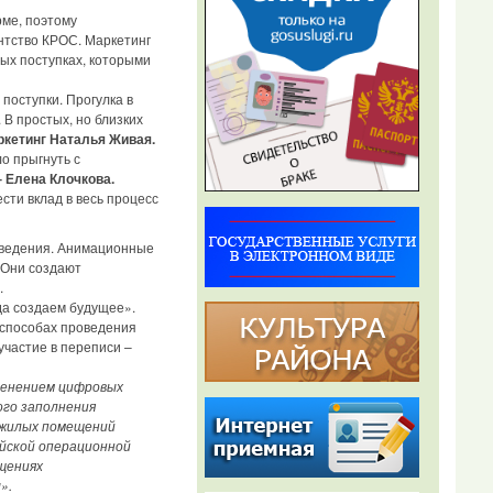
ме, поэтому
ентство КРОС. Маркетинг
ых поступках, которыми
оступки. Прогулка в
 В простых, но близких
кетинг Наталья Живая.
о прыгнуть с
 Елена Клочкова.
ти вклад в весь процесс
оведения. Анимационные
 Они создают
.
да создаем будущее».
 способах проведения
частие в переписи –
именением цифровых
го заполнения
е жилых помещений
йской операционной
щениях
».