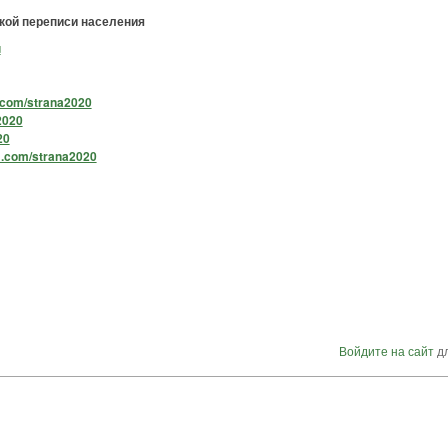
ой переписи населения
u
.com/strana2020
2020
20
m.com/strana2020
Войдите на сайт
дл