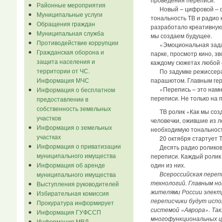
Районные мероприятия
Новый – цифровой – фор
Муниципальные услуги
тональность ТВ и радио 
Обращения граждан
разработало креативную
Муниципальная служба
мы создаем будущее.
Противодействие коррупции
«Эмоциональная задача 
Гражданская оборона и
парке, просмотр кино, з
защита населения и
каждому сюжетах любой 
территории от ЧС.
По задумке режиссера, 
парашютом. Главным гер
Информация МЧС
«Перепись – это намног
Информация о бесплатном
переписи. Не только на 
предоставлении в
собственность земельных
ТВ ролик «Как мы созда
участков
человечки, ожившие из л
Информация о земельных
необходимую тональност
участках
20 октября стартует ТВ
Информация о приватизации
Десять радио роликов в
муниципального имущества
переписи. Каждый ролик
Информация об аренде
один из них.
Всероссийская переп
муниципального имущества
технологий. Главным н
Выступления руководителей
жителями России электр
Избирательная комиссия
переписчики будут исп
Прокуратура информирует
системой «Аврора». Так
Информация ГУФССП
многофункциональных ц
Информация МВД