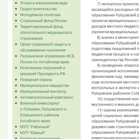
Услуги в электронном виде
7) экспертиза проектов 
Градостроительство
касающейся расходных об
Молодёжная политика
образования Рубцовский р
Социальный фонд России
проектов муниципальных 
доходов местного бюджета
Территориальный фонд
(проектов муниципальных 
обязательного медицинского
8) анализ и мониторинг 
страхования
образовании Рубцовский р
Орган социальной защиты и
подготовка предложений 
обслуживания населения
бюджетном процессе и со
Пограничное управление ФСБ
законодательства Российс
России по Алтайскому краю
9) проведение оперативн
Исполнение поручений и
организацией исполнения
указаний Президента РФ
финансовом году, ежеква
Пожарная охрана
ходе исполнения местного
Муниципальное имущество
контрольных и экспертно-
Муниципальный контроль
Рубцовское районное Собр
Антимонопольный комплаенс
10) осуществление конт
Военный комиссариат
внутреннего и внешнего до
(г.Рубцовск, Рубцовского и
11) оценка реализуемост
Егорьевского районов
целей социально-экономич
Алтайского края)
образования Рубцовский р
МУП "Районный"
документами стратегичес
образования Рубцовский р
МУП "Южный"
компетенции контрольно-с
Развитие конкуренции