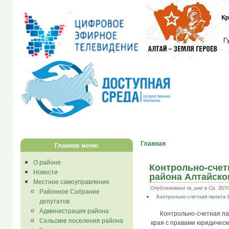
Главная
Главное меню
О районе
Контрольно-счет
Новости
района Алтайско
Местное самоуправление
Опубликовано re_user в Ср, 20/01
Районное Собрание
Контрольно-счетная палата 
депутатов
Администрация района
Контрольно-счетная пала
Сельские поселения района
края с правами юридическ