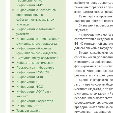
территории от ЧС.
эффективностью использов
Информация МЧС
также иных средств в слу
Информация о бесплатном
законодательством Росси
предоставлении в
2) экспертиза проектов 
собственность земельных
обоснованности его показ
участков
3) внешняя проверка год
Информация о земельных
бюджета;
участках
4) проведение аудита в с
Информация о приватизации
соответствии с Федеральн
муниципального имущества
ФЗ «О контрактной системе
для обеспечения государс
Информация об аренде
5) оценка эффективност
муниципального имущества
собственности, управлени
Выступления руководителей
и контроль за соблюдение
Избирательная комиссия
формирования такой собс
Прокуратура информирует
такой собственностью (вк
Информация ГУФССП
результаты интеллектуаль
Информация МВД
6) оценка эффективност
Информация ЦЗН
льгот и преимуществ, бюд
Информация ФСС
местного бюджета, а такж
Информация АО "Почта
муниципальных гарантий и
России"
исполнения обязательств 
Информация Росреестра
совершаемым юридически
"Хлебороб Алтая"
предпринимателями за сче
Туризм и экология
имущества, находящегося 