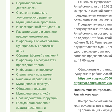
Решением Рубцовского р
Нормотворческая
Алтайского края от 25.03
деятельность
контрольно-счетной палат
Стратегия социально-
председателем контрольн
экономического развития
Алтайского края назначен
Муниципальные программы
Предварительная запись
Инвестиционный стандарт 2.0
председателю контрольно
Развитие малого и среднего
Алтайского края осуществ
предпринимательства
по адресу: Алтайский край,
Информация об обжаловании
кабинет № 26. Регистраци
муниципальных правовых
осуществляется в день пр
актов
удостоверяющего личност
Образцы (формы) заявлений
согласно предварительной
Информация о результатах
до 11.00 часов.
проведения торгов
Официальные страницы 
Информация о проверках
Рубцовского района Алтайс
Статистика и показатели
https://ok.ru/group/70
Районные мероприятия
https://vk.com/public2179
Муниципальные услуги
Обращения граждан
Полномочия контрольно-
Муниципальная служба
Алтайского края
Противодействие коррупции
Контрольно-счетная пала
Гражданская оборона и
края осуществляет следу
защита населения и
1) организация и осущес