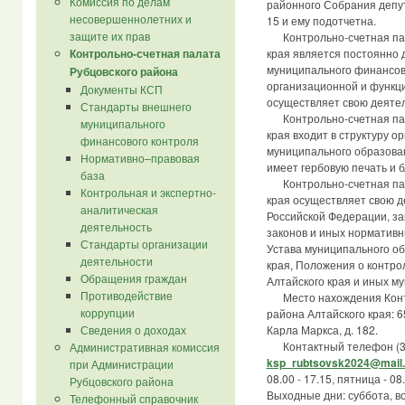
Комиссия по делам
районного Собрания депут
несовершеннолетних и
15 и ему подотчетна.
защите их прав
Контрольно-счетная пала
Контрольно-счетная палата
края является постоянно
муниципального финансов
Рубцовского района
организационной и функц
Документы КСП
осуществляет свою деятел
Стандарты внешнего
Контрольно-счетная пала
муниципального
края входит в структуру о
финансового контроля
муниципального образован
Нормативно–правовая
имеет гербовую печать и 
база
Контрольно-счетная пала
Контрольная и экспертно-
края осуществляет свою д
аналитическая
Российской Федерации, за
деятельность
законов и иных нормативн
Стандарты организации
Устава муниципального об
деятельности
края, Положения о контро
Обращения граждан
Алтайского края и иных м
Противодействие
Место нахождения Контр
коррупции
района Алтайского края: 65
Сведения о доходах
Карла Маркса, д. 182.
Контактный телефон (3855
Административная комиссия
ksp_rubtsovsk2024@mail.
при Администрации
08.00 - 17.15, пятница - 08
Рубцовского района
Выходные дни: суббота, в
Телефонный справочник