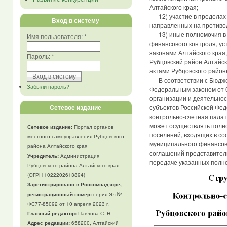
Алтайского края;
12) участие в пределах 
Вход в систему
направленных на противо
13) иные полномочия в 
Имя пользователя:
*
финансового контроля, у
законами Алтайского края
Пароль:
*
Рубцовский район Алтайс
актами Рубцовского район
В соответствии с Бюдже
Забыли пароль?
Федеральным законом от 
организации и деятельнос
Сетевое издание
субъектов Российской Фе
контрольно-счетная палат
может осуществлять полн
Сетевое издание:
Портал органов
поселений, входящих в со
местного самоуправления Рубцовского
муниципального финансово
района Алтайского края
соглашений представител
Учредитель:
Администрация
передаче указанных полн
Рубцовского района Алтайского края
(ОГРН 1022202613894)
Зарегистрировано в Роскомнадзоре,
регистрационный номер:
серия Эл №
ФС77-85092 от 10 апреля 2023 г.
Главный редактор:
Павлова С. Н.
Адрес редакции:
658200, Алтайский