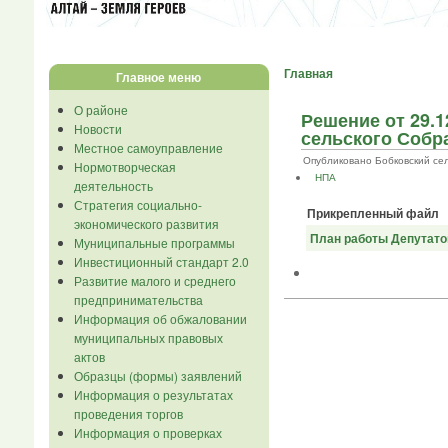
Главная
Главное меню
О районе
Решение от 29.
Новости
сельского Собра
Местное самоуправление
Опубликовано Бобковский сельс
Нормотворческая
НПА
деятельность
Стратегия социально-
Прикрепленный файл
экономического развития
План работы Депутатов
Муниципальные программы
Инвестиционный стандарт 2.0
Развитие малого и среднего
предпринимательства
Информация об обжаловании
муниципальных правовых
актов
Образцы (формы) заявлений
Информация о результатах
проведения торгов
Информация о проверках