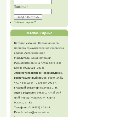
Пароль:
*
Забыли пароль?
Сетевое издание
Сетевое издание:
Портал органов
местного самоуправления Рубцовского
района Алтайского края
Учредитель:
Администрация
Рубцовского района Алтайского края
(ОГРН 1022202613894)
Зарегистрировано в Роскомнадзоре,
регистрационный номер:
серия Эл №
ФС77-85092 от 10 апреля 2023 г.
Главный редактор:
Павлова С. Н.
Адрес редакции:
658200, Алтайский
край, город Рубцовск, ул. Карла
Маркса, д.182
Телефон
:
+7(38557) 4-34-14
E-mail:
radmin@rubradmin.ru