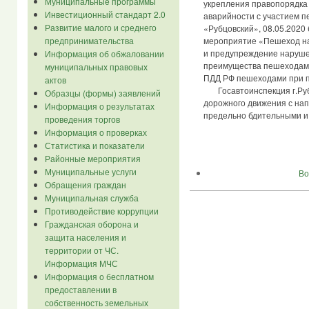
Муниципальные программы
укрепления правопорядка 
Инвестиционный стандарт 2.0
аварийности с участием 
Развитие малого и среднего
«Рубцовский», 08.05.2020
предпринимательства
мероприятие «Пешеход на
и предупреждение наруше
Информация об обжаловании
преимущества пешеходам 
муниципальных правовых
ПДД РФ пешеходами при п
актов
Госавтоинспекция г.Рубц
Образцы (формы) заявлений
дорожного движения с на
Информация о результатах
предельно бдительными и
проведения торгов
Информация о проверках
Статистика и показатели
Районные мероприятия
Муниципальные услуги
Во
Обращения граждан
Муниципальная служба
Противодействие коррупции
Гражданская оборона и
защита населения и
территории от ЧС.
Информация МЧС
Информация о бесплатном
предоставлении в
собственность земельных