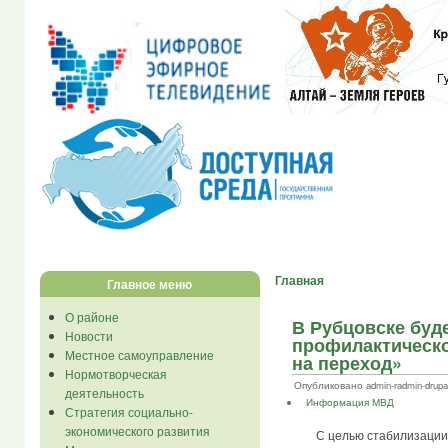
Главная
Главное меню
О районе
В Рубцовске буд
Новости
профилактическ
Местное самоуправление
на переход»
Нормотворческая
Опубликовано admin-radmin-drupal 
деятельность
Информация МВД
Стратегия социально-
экономического развития
С целью стабилизации д