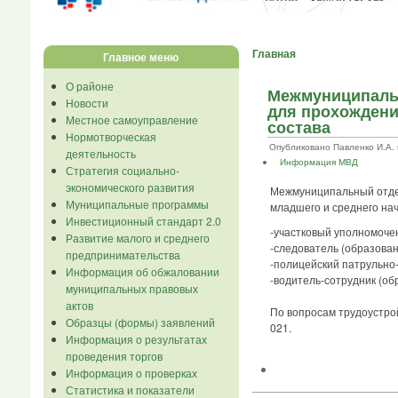
Главная
Главное меню
О районе
Межмуниципальн
Новости
для прохождени
Местное самоуправление
состава
Нормотворческая
Опубликовано Павленко И.А. в 
деятельность
Информация МВД
Стратегия социально-
экономического развития
Межмуниципальный отдел
Муниципальные программы
младшего и среднего на
Инвестиционный стандарт 2.0
-участковый уполномоче
Развитие малого и среднего
-следователь (образован
предпринимательства
-полицейский патрульно-
Информация об обжаловании
-водитель-сотрудник (об
муниципальных правовых
актов
По вопросам трудоустройс
Образцы (формы) заявлений
021.
Информация о результатах
проведения торгов
Информация о проверках
Статистика и показатели