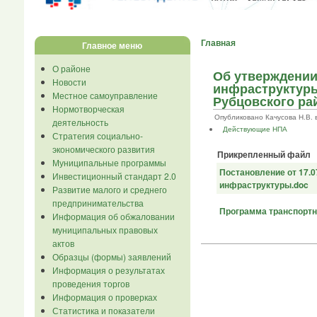
Главная
Главное меню
О районе
Об утверждении
Новости
инфраструктуры
Местное самоуправление
Рубцовского рай
Нормотворческая
Опубликовано Качусова Н.В. в Ч
деятельность
Действующие НПА
Стратегия социально-
экономического развития
Прикрепленный файл
Муниципальные программы
Постановление от 17.
Инвестиционный стандарт 2.0
инфраструктуры.doc
Развитие малого и среднего
предпринимательства
Программа транспортн
Информация об обжаловании
муниципальных правовых
актов
Образцы (формы) заявлений
Информация о результатах
проведения торгов
Информация о проверках
Статистика и показатели