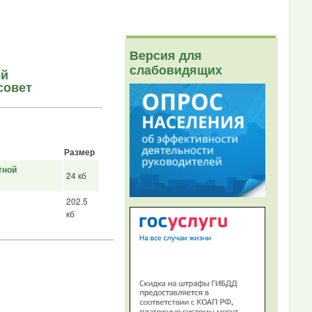
Версия для
слабовидящих
ой
совет
Размер
тной
24 кб
202.5
кб