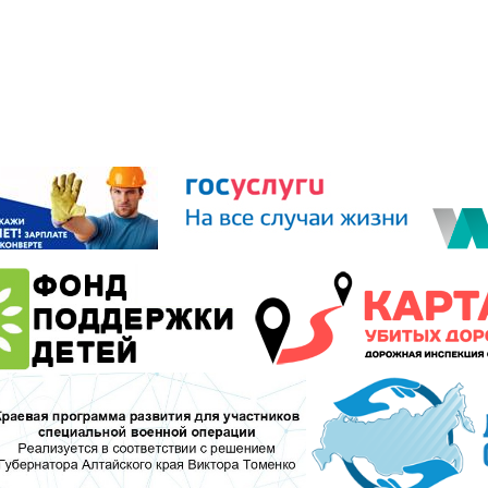
го самоуправления Рубцовского