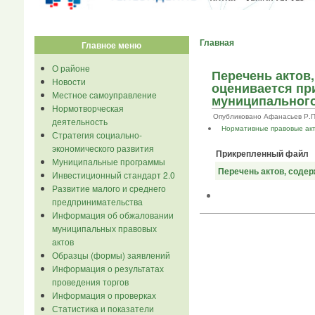
Главная
Главное меню
О районе
Перечень актов
Новости
оценивается пр
Местное самоуправление
муниципального
Нормотворческая
Опубликовано Афанасьев Р.П. в
деятельность
Нормативные правовые ак
Стратегия социально-
экономического развития
Прикрепленный файл
Муниципальные программы
Перечень актов, соде
Инвестиционный стандарт 2.0
Развитие малого и среднего
предпринимательства
Информация об обжаловании
муниципальных правовых
актов
Образцы (формы) заявлений
Информация о результатах
проведения торгов
Информация о проверках
Статистика и показатели