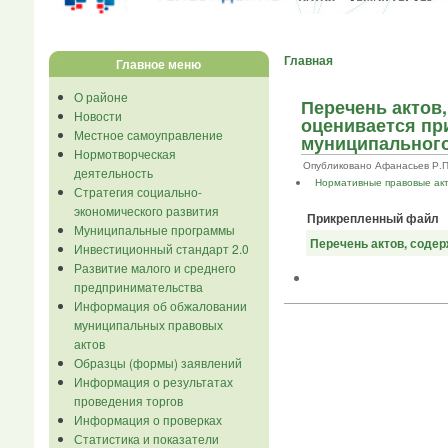
Главная
Главное меню
О районе
Перечень актов
Новости
оценивается пр
Местное самоуправление
муниципального
Нормотворческая
Опубликовано Афанасьев Р.П. в
деятельность
Нормативные правовые ак
Стратегия социально-
экономического развития
Прикрепленный файл
Муниципальные программы
Перечень актов, соде
Инвестиционный стандарт 2.0
Развитие малого и среднего
предпринимательства
Информация об обжаловании
муниципальных правовых
актов
Образцы (формы) заявлений
Информация о результатах
проведения торгов
Информация о проверках
Статистика и показатели