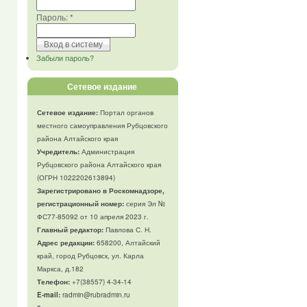
Пароль:
*
Забыли пароль?
Сетевое издание
Сетевое издание:
Портал органов
местного самоуправления Рубцовского
района Алтайского края
Учредитель:
Администрация
Рубцовского района Алтайского края
(ОГРН 1022202613894)
Зарегистрировано в Роскомнадзоре,
регистрационный номер:
серия Эл №
ФС77-85092 от 10 апреля 2023 г.
Главный редактор:
Павлова С. Н.
Адрес редакции:
658200, Алтайский
край, город Рубцовск, ул. Карла
Маркса, д.182
Телефон
:
+7(38557) 4-34-14
E-mail:
radmin@rubradmin.ru