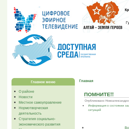
Главная
Главное меню
О районе
ПОМНИТЕ!!
Новости
Опубликовано Новоалександров...
Местное самоуправление
Информация о состоянии за
Нормотворческая
ситуаций
деятельность
Стратегия социально-
экономического развития
Во