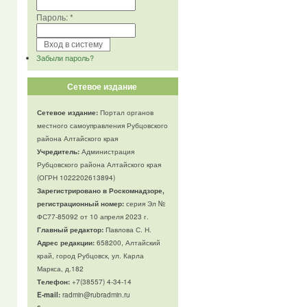
Пароль:
*
Забыли пароль?
Сетевое издание
Сетевое издание:
Портал органов
местного самоуправления Рубцовского
района Алтайского края
Учредитель:
Администрация
Рубцовского района Алтайского края
(ОГРН 1022202613894)
Зарегистрировано в Роскомнадзоре,
регистрационный номер:
серия Эл №
ФС77-85092 от 10 апреля 2023 г.
Главный редактор:
Павлова С. Н.
Адрес редакции:
658200, Алтайский
край, город Рубцовск, ул. Карла
Маркса, д.182
Телефон
:
+7(38557) 4-34-14
E-mail:
radmin@rubradmin.ru