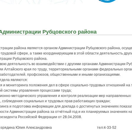
 Администрации Рубцовского района
трации района является органом Администрации Рубцовского района, осу
трудовой сфере, а также координирующим в этой области деятельность друг
рации Рубцовского района.
ю деятельность во взаимодействии с другими органами Администрации Руб
и Алтайского края по труду, территориальными органами федеральных орга
работодателей. профсоюзов, общественными и иными организациями.
дела являются:
ля и мониторинга положения дел в сфере социально-трудовых отношений на 
й системы управления процессами труда;
ционно-методического управления и контроля реализации мер направленных
, соблюдения социальных и трудовых прав работающих граждан;
инга и подготовка информации для доклада о достигнутых значениях показа
ости Администрации района за отчётный год и их планируемых значениях на
резидента Российской Федерации от 28.04.2008.
лом Безрядина Юлия Александровна тел:4-33-52