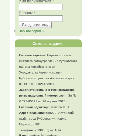
Имя пользователя:
*
Пароль:
*
Забыли пароль?
Сетевое издание
Сетевое издание:
Портал органов
местного самоуправления Рубцовского
района Алтайского края
Учредитель:
Администрация
Рубцовского района Алтайского края
(ОГРН 1022202613894)
Зарегистрировано в Роскомнадзоре,
регистрационный номер:
серия Эл №
ФС77-85092 от 10 апреля 2023 г.
Главный редактор:
Павлова С. Н.
Адрес редакции:
658200, Алтайский
край, город Рубцовск, ул. Карла
Маркса, д.182
Телефон
:
+7(38557) 4-34-14
E-mail:
radmin@rubradmin.ru