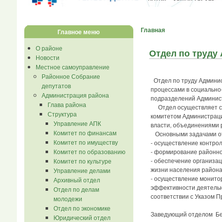
Главная
Главное меню
О районе
Отдел по труду
Новости
Местное самоуправление
Районное Собрание
Отдел по труду Админис
депутатов
процессами в социально-
Администрация района
подразделений Админист
Глава района
Отдел осуществляет сво
Структура
комитетом Администраци
Управление АПК
власти, объединениями 
Комитет по финансам
Основными задачами от
Комитет по имуществу
- осуществление контро
Комитет по образованию
- формирование районно
- обеспечение организа
Комитет по культуре
жизни населения района
Управление делами
- осуществление монитор
Архивный отдел
эффективности деятельн
Отдел по делам
соответствии с Указом П
молодежи
Отдел по экономике
Заведующий отде
Юридический отдел