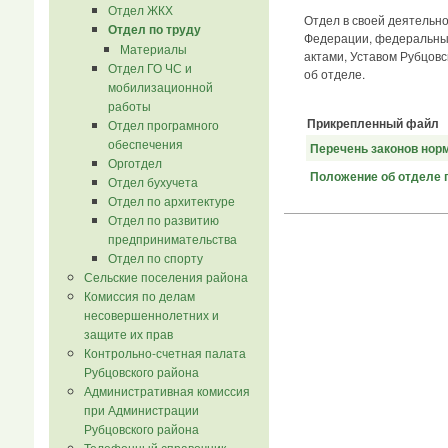
Отдел ЖКХ
Отдел в своей деятельн
Отдел по труду
Федерации, федеральным
Материалы
актами, Уставом Рубцовс
Отдел ГО ЧС и
об отделе.
мобилизационной
работы
Прикрепленный файл
Отдел програмного
обеспечения
Перечень законов норм
Орготдел
Положение об отделе 
Отдел бухучета
Отдел по архитектуре
Отдел по развитию
предпринимательства
Отдел по спорту
Сельские поселения района
Комиссия по делам
несовершеннолетних и
защите их прав
Контрольно-счетная палата
Рубцовского района
Административная комиссия
при Администрации
Рубцовского района
Телефонный справочник