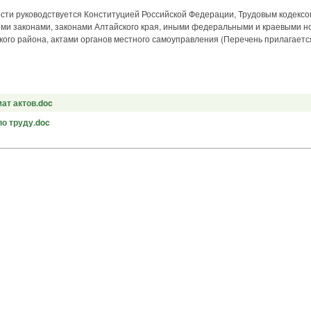
ости руководствуется Конституцией Российской Федерации, Трудовым кодексо
и законами, законами Алтайского края, иными федеральными и краевыми 
кого района, актами органов местного самоуправления (Перечень прилагаетс
ат актов.doc
по труду.doc