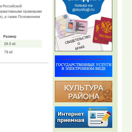
м Российской
нормативными правовыми
я), а также Положением
Размер
26.5 кб
79 кб