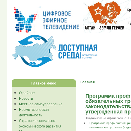
Главная
Главное меню
О районе
Программа проф
Новости
обязательных тр
Местное самоуправление
законодательства
Нормотворческая
утвержденная пр
деятельность
Опубликовано Афанасьев Р.П. в В
Стратегия социально-
Программа профилактики рис
экономического развития
плановых контрольных (надз