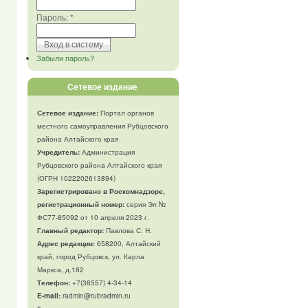
Пароль:
*
Забыли пароль?
Сетевое издание
Сетевое издание:
Портал органов
местного самоуправления Рубцовского
района Алтайского края
Учредитель:
Администрация
Рубцовского района Алтайского края
(ОГРН 1022202613894)
Зарегистрировано в Роскомнадзоре,
регистрационный номер:
серия Эл №
ФС77-85092 от 10 апреля 2023 г.
Главный редактор:
Павлова С. Н.
Адрес редакции:
658200, Алтайский
край, город Рубцовск, ул. Карла
Маркса, д.182
Телефон
:
+7(38557) 4-34-14
E-mail:
radmin@rubradmin.ru