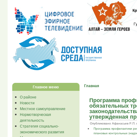
Главная
Главное меню
О районе
Программа проф
Новости
обязательных тр
Местное самоуправление
законодательства
Нормотворческая
утвержденная пр
деятельность
Опубликовано Афанасьев Р.П. в В
Стратегия социально-
Программа профилактики рис
экономического развития
плановых контрольных (надз