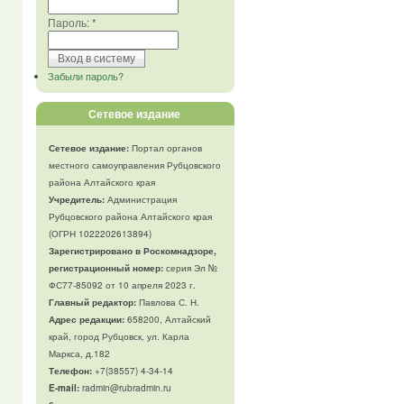
Пароль:
*
Забыли пароль?
Сетевое издание
Сетевое издание:
Портал органов
местного самоуправления Рубцовского
района Алтайского края
Учредитель:
Администрация
Рубцовского района Алтайского края
(ОГРН 1022202613894)
Зарегистрировано в Роскомнадзоре,
регистрационный номер:
серия Эл №
ФС77-85092 от 10 апреля 2023 г.
Главный редактор:
Павлова С. Н.
Адрес редакции:
658200, Алтайский
край, город Рубцовск, ул. Карла
Маркса, д.182
Телефон
:
+7(38557) 4-34-14
E-mail:
radmin@rubradmin.ru