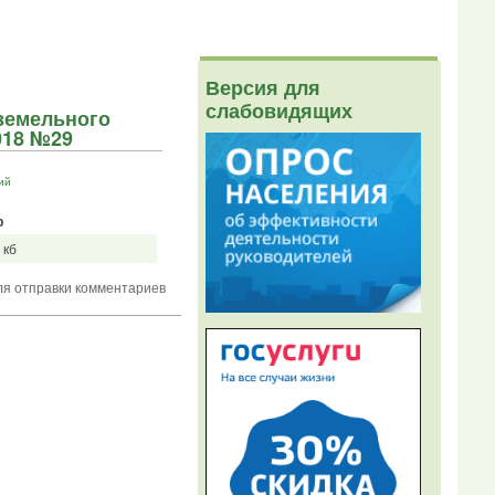
Версия для
слабовидящих
земельного
018 №29
ий
р
 кб
я отправки комментариев