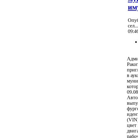
им
Опу
Раки
09/0
Адми
Раки
приг
учас
прод
имущ
состо
Лот 
3909,
тип 
иден
номе
(VIN
цвет
двиг