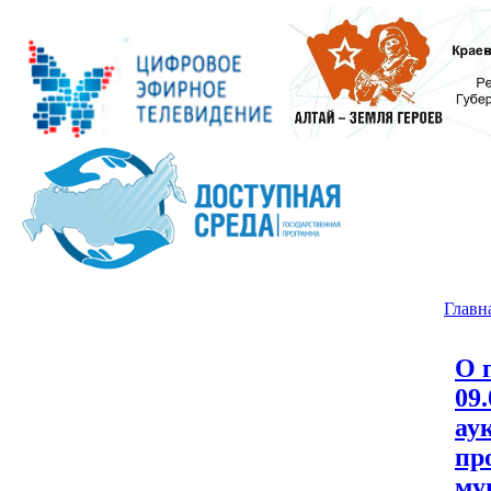
Главн
О 
09.
ау
пр
му