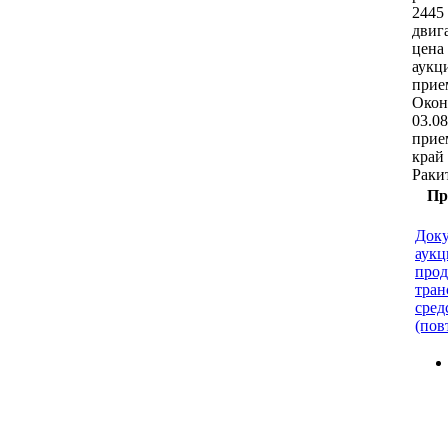
рабо
2445 
двига
Нача
руб.
руб.
- 10
прие
15-0
Алта
Рубц
Раки
При
Доку
аукц
про
тран
сред
(пов