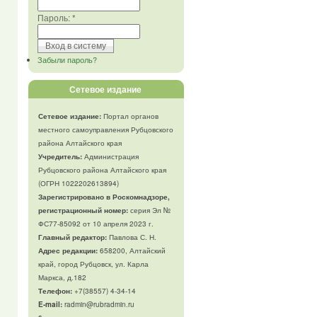
Пароль:
*
Забыли пароль?
Сетевое издание
Сетевое издание:
Портал органов
местного самоуправления Рубцовского
района Алтайского края
Учредитель:
Администрация
Рубцовского района Алтайского края
(ОГРН 1022202613894)
Зарегистрировано в Роскомнадзоре,
регистрационный номер:
серия Эл №
ФС77-85092 от 10 апреля 2023 г.
Главный редактор:
Павлова С. Н.
Адрес редакции:
658200, Алтайский
край, город Рубцовск, ул. Карла
Маркса, д.182
Телефон
:
+7(38557) 4-34-14
E-mail:
radmin@rubradmin.ru