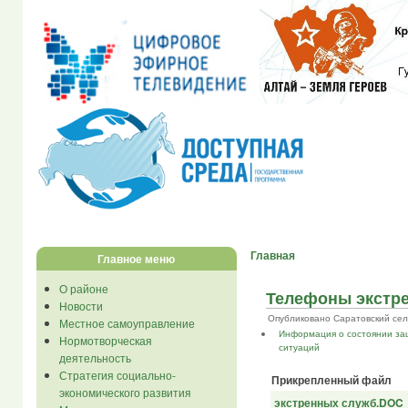
Главная
Главное меню
О районе
Телефоны экстр
Новости
Опубликовано Саратовский сел...
Местное самоуправление
Информация о состоянии за
Нормотворческая
ситуаций
деятельность
Стратегия социально-
Прикрепленный файл
экономического развития
экстренных служб.DOC