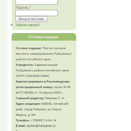
Пароль:
*
Забыли пароль?
Сетевое издание
Сетевое издание:
Портал органов
местного самоуправления Рубцовского
района Алтайского края
Учредитель:
Администрация
Рубцовского района Алтайского края
(ОГРН 1022202613894)
Зарегистрировано в Роскомнадзоре,
регистрационный номер:
серия Эл №
ФС77-85092 от 10 апреля 2023 г.
Главный редактор:
Павлова С. Н.
Адрес редакции:
658200, Алтайский
край, город Рубцовск, ул. Карла
Маркса, д.182
Телефон
:
+7(38557) 4-34-14
E-mail:
radmin@rubradmin.ru