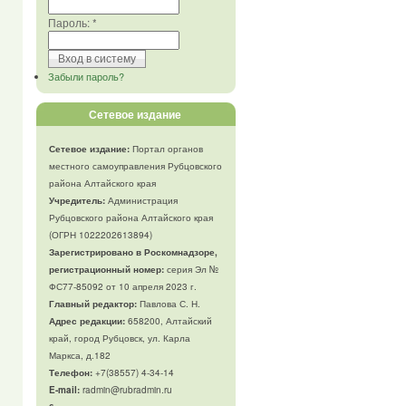
Пароль:
*
Забыли пароль?
Сетевое издание
Сетевое издание:
Портал органов
местного самоуправления Рубцовского
района Алтайского края
Учредитель:
Администрация
Рубцовского района Алтайского края
(ОГРН 1022202613894)
Зарегистрировано в Роскомнадзоре,
регистрационный номер:
серия Эл №
ФС77-85092 от 10 апреля 2023 г.
Главный редактор:
Павлова С. Н.
Адрес редакции:
658200, Алтайский
край, город Рубцовск, ул. Карла
Маркса, д.182
Телефон
:
+7(38557) 4-34-14
E-mail:
radmin@rubradmin.ru