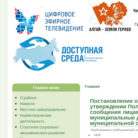
Главная
Главное меню
О районе
Постановление от
Новости
утверждении Пол
Местное самоуправление
сообщения лица
Нормотворческая
муниципальные 
деятельность
муниципальной с
Стратегия социально-
Опубликовано Куйбышевский се...
экономического развития
НПА