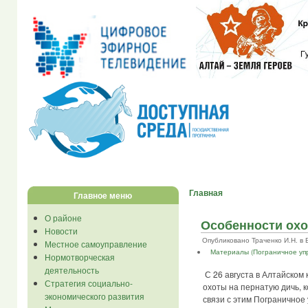
Главная
Главное меню
О районе
Особенности охо
Новости
Опубликовано Траченко И.Н. в Вт
Местное самоуправление
Материалы (Пограничное уп
Нормотворческая
деятельность
С 26 августа в Алтайском
Стратегия социально-
охоты на пернатую дичь, к
экономического развития
связи с этим Пограничное