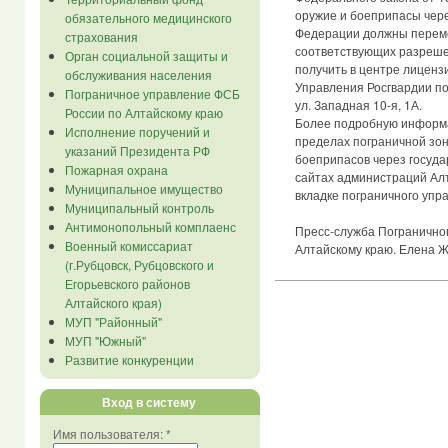
оружие и боеприпасы чере
обязательного медицинского
Федерации должны переме
страхования
соответствующих разреше
Орган социальной защиты и
получить в центре лицен
обслуживания населения
Управления Росгвардии по 
Пограничное управление ФСБ
ул. Западная 10-я, 1А.
России по Алтайскому краю
Более подробную информа
Исполнение поручений и
пределах пограничной зон
указаний Президента РФ
боеприпасов через госуда
Пожарная охрана
сайтах администраций Алт
Муниципальное имущество
вкладке пограничного упр
Муниципальный контроль
Антимонопольный комплаенс
Пресс-служба Погранично
Военный комиссариат
Алтайскому краю. Елена Ж
(г.Рубцовск, Рубцовского и
Егорьевского районов
Алтайского края)
МУП "Районный"
МУП "Южный"
Развитие конкуренции
Вход в систему
Имя пользователя:
*