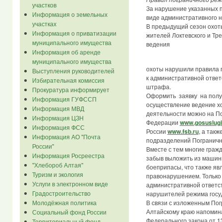
участков
За нарушение указанных п
Информация о земельных
виде административного н
участках
В предыдущий сезон охоты
Информация о приватизации
жителей Локтевского и Тре
муниципального имущества
ведения
Информация об аренде
муниципального имущества
охоты нарушили правила 
Выступления руководителей
к административной ответ
Избирательная комиссия
штрафа.
Прокуратура информирует
Оформить заявку на полу
Информация ГУФССП
осуществление ведение х
Информация МВД
деятельности можно на По
Информация ЦЗН
Федерации
www.gosuslugi
Информация ФСС
России
www.fsb.ru
, а так
Информация АО "Почта
подразделений Пограничн
России"
Вместе с тем многие граж
Информация Росреестра
забыв выложить из машин
"Хлебороб Алтая"
боеприпасы, что также я
Туризм и экология
правонарушением. Только з
Услуги в электронном виде
административной ответс
Градостроительство
нарушителей режима госу
В связи с изложенным По
Молодёжная политика
Алтайскому краю напоминае
Социальный фонд России
Федерального закона от 1
Территориальный фонд