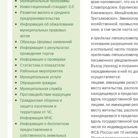
Муниципальные программы
краю напоминает, что на 
Инвестиционный стандарт 2.0
Славгородское, Бурлинског
Развитие малого и среднего
Ключевского, Михайловского
предпринимательства
Третьяковского, Змеиного
хозяйственной, промыслов
Информация об обжаловании
зоне, в том числе охота о
муниципальных правовых
актов
в пределах пятикиломет
Образцы (формы) заявлений
основании разрешения по
Информация о результатах
в остальной части погра
проведения торгов
пределами пятикиломет
Информация о проверках
письменного уведомления 
Статистика и показатели
Въезд (проход) в пограни
Районные мероприятия
передвижение в ней по д
осуществляется:
Муниципальные услуги
лицами, имеющими регист
Обращения граждан
месту жительства, распол
Муниципальная служба
находящемуся в пределах
Противодействие коррупции
вдоль государственной гр
Гражданская оборона и
лицами, не имеющими рег
защита населения и
месту жительства, распол
территории от ЧС.
находящемуся в пределах
Информация МЧС
вдоль государственной гр
Информация о бесплатном
числе по индивидуальным
предоставлении в
ФСБ России от 15 октябр
собственность земельных
Правил пограничного реж