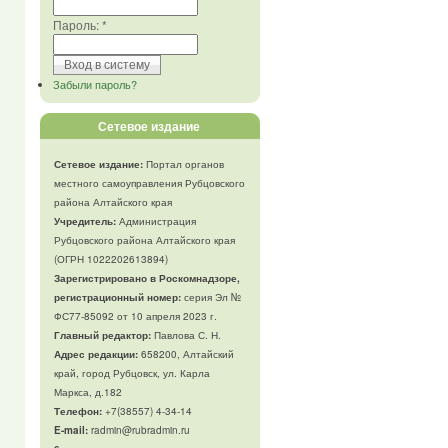
Пароль:
*
Забыли пароль?
Сетевое издание
Сетевое издание:
Портал органов
местного самоуправления Рубцовского
района Алтайского края
Учредитель:
Администрация
Рубцовского района Алтайского края
(ОГРН 1022202613894)
Зарегистрировано в Роскомнадзоре,
регистрационный номер:
серия Эл №
ФС77-85092 от 10 апреля 2023 г.
Главный редактор:
Павлова С. Н.
Адрес редакции:
658200, Алтайский
край, город Рубцовск, ул. Карла
Маркса, д.182
Телефон
:
+7(38557) 4-34-14
E-mail:
radmin@rubradmin.ru