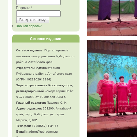
Пароль:
*
Забыли пароль?
Сетевое издание
Сетевое издание:
Портал органов
местного самоуправления Рубцовского
района Алтайского края
Учредитель:
Администрация
Рубцовского района Алтайского края
(ОГРН 1022202613894)
Зарегистрировано в Роскомнадзоре,
регистрационный номер:
серия Эл №
ФС77-85092 от 10 апреля 2023 г.
Главный редактор:
Павлова С. Н.
Адрес редакции:
658200, Алтайский
край, город Рубцовск, ул. Карла
Маркса, д.182
Телефон
:
+7(38557) 4-34-14
E-mail:
radmin@rubradmin.ru