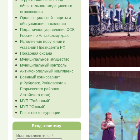
обязательного медицинского
страхования
Орган социальной защиты и
обслуживания населения
Пограничное управление ФСБ
России по Алтайскому краю
Исполнение поручений и
указаний Президента РФ
Пожарная охрана
Муниципальное имущество
Муниципальный контроль
Антимонопольный комплаенс
Военный комиссариат
(г.Рубцовск, Рубцовского и
Егорьевского районов
Алтайского края)
МУП "Районный"
МУП "Южный"
Развитие конкуренции
Вход в систему
Имя пользователя:
*