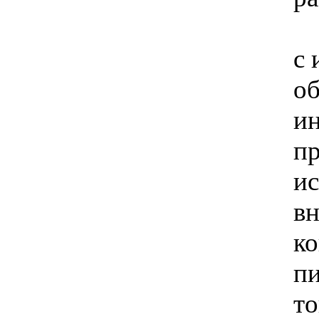
П
с 
об
и
пр
и
в
ко
пи
т