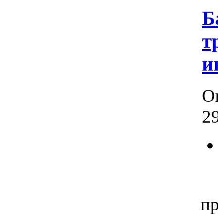
Б
т
и
О
29
В
пр