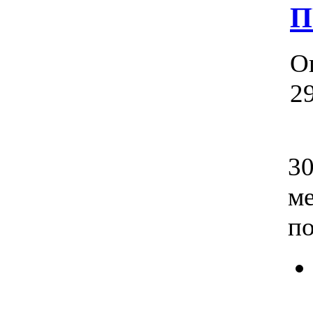
П
О
29
В
30
ме
по