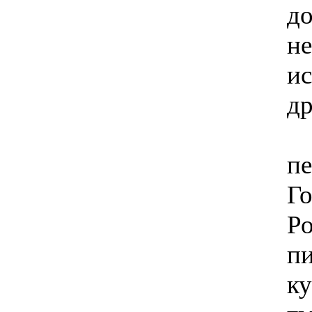
д
не
и
др
В
пе
Г
Р
пи
ку