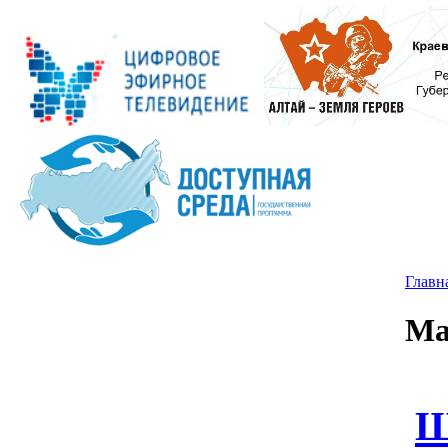
Главн
Ма
Ш