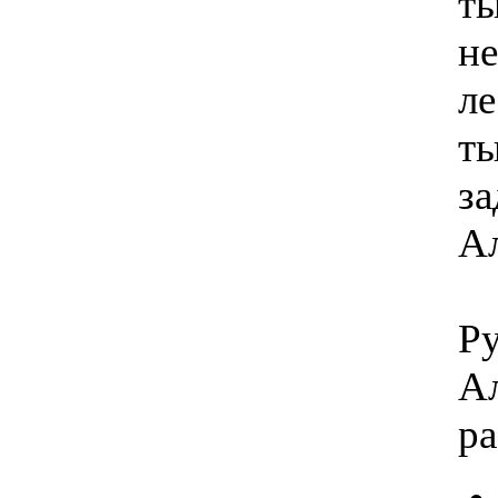
ты
не
ле
ты
за
А
У
Р
Ал
ра