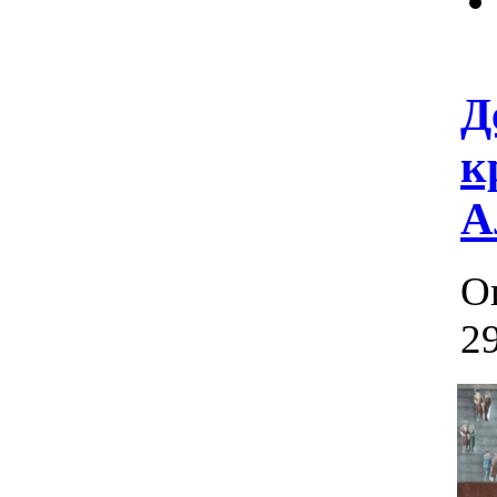
Д
к
А
О
29