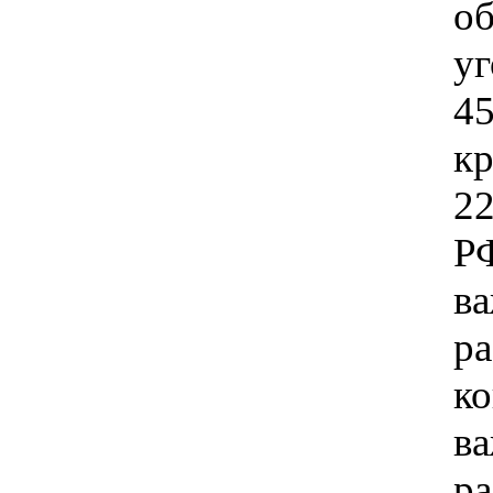
об
уг
45
кр
22
РФ
ва
ра
ко
ва
ра