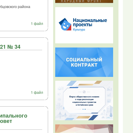
бцовского района
1 файл
21 № 34
1 файл
ипального
овет