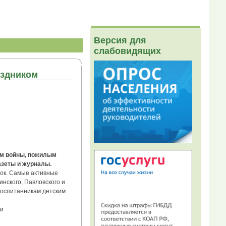
Версия для
слабовидящих
аздником
ам войны, пожилым
азеты и журналы.
ок. Самые активные
нского, Павловского и
воспитанникам детским
и
е