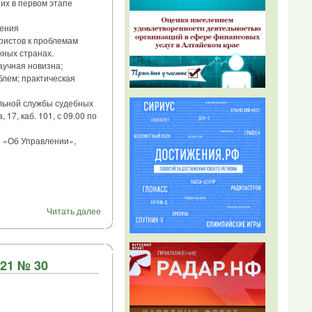
их в первом этапе
нения
ристов к проблемам
жных странах.
учная новизна;
блем; практическая
льной службы судебных
17, каб. 101, с 09.00 по
 «Об Управлении»,
Читать далее
21 № 30