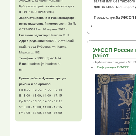
Учредитель:
Администрация
взятки или без таково
деятельностью на срок д
Рубцовского района Алтайского края
(ОГРН 1022202613894)
Пресс-служба УФССП Р
Зарегистрировано в Роскомнадзоре,
регистрационный номер:
серия Эл №
ФС77-85092 от 10 апреля 2023 г.
Главный редактор:
Павлова С. Н.
Адрес редакции:
658200, Алтайский
край, город Рубцовск, ул. Карла
УФССП России п
Маркса, д.182
работ
Телефон
:
+7(38557) 4-34-14
Опубликовано re_user в Чт, 30/
E-mail:
radmin@rubradmin.ru
Информация ГУФССП
6+
Время работы Администрации
района и ее органов:
Пн 8:00 - 13:00, 14:00 - 17:15
Вт 8:00 - 13:00, 14:00 - 17:15
Ср 8:00 - 13:00, 14:00 - 17:15
Чт 8:00 - 13:00, 14:00 - 17:15
Пт 8:00 - 13:00, 14:00 - 16:00