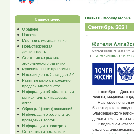
Главная
»
Monthly archive
Главное меню
Сентябрь 2021
О районе
Новости
Местное самоуправление
Жители Алтайск
Нормотворческая
Опубликовано re_user в Чт, 30/
деятельность
Информация АО "Почта Р
Стратегия социально-
экономического развития
Муниципальные программы
Инвестиционный стандарт 2.0
Развитие малого и среднего
предпринимательства
1 октября — День п
Информация об обжаловании
людям, бабушкам и де
муниципальных правовых
На второе полугодие 2
актов
благотворители живут в
Образцы (формы) заявлений
Благовещенского район
Информация о результатах
домов и школ-интернато
проведения торгов
В подписном каталоге 
Информация о проверках
узкоспециализированны
Статистика и показатели