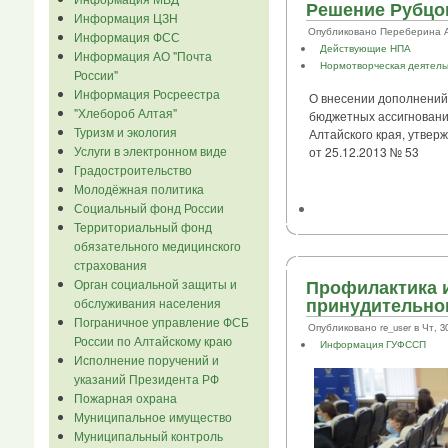
Решение Рубцов
Информация ЦЗН
Опубликовано Переберина А.В.
Информация ФСС
Действующие НПА
Информация АО "Почта
Нормотворческая деятель
России"
Информация Росреестра
О внесении дополнений
"Хлебороб Алтая"
бюджетных ассигновани
Туризм и экология
Алтайского края, утве
Услуги в электронном виде
от 25.12.2013 № 53
Градостроительство
Молодёжная политика
Социальный фонд России
Территориальный фонд
обязательного медицинского
страхования
Профилактика 
Орган социальной защиты и
принудительно
обслуживания населения
Пограничное управление ФСБ
Опубликовано re_user в Чт, 30/
России по Алтайскому краю
Информация ГУФССП
Исполнение поручений и
указаний Президента РФ
Пожарная охрана
Муниципальное имущество
Муниципальный контроль