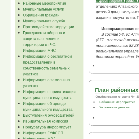
https://podpiska.pochta
Районные мероприятия
отделениях Алтайского 
Муниципальные услуги
детский дом, школу-инт
Обращения граждан
издания получателям. П
Муниципальная служба
Противодействие коррупции
Информационная сп
Гражданская оборона и
В состав УФПС Алта
защита населения и
(877– в сельской мест
территории от ЧС.
протяженностью 82 284
Информация МЧС
регионального управле
Информация о бесплатном
денежных переводов. У
предоставлении в
собственность земельных
участков
Информация о земельных
участках
План районных 
Информация о приватизации
Опубликовано re_user в Чт, 30/
муниципального имущества
Районные мероприятия
Информация об аренде
Управление делами
муниципального имущества
Выступления руководителей
Избирательная комиссия
Прокуратура информирует
Информация ГУФССП
Информация МВД