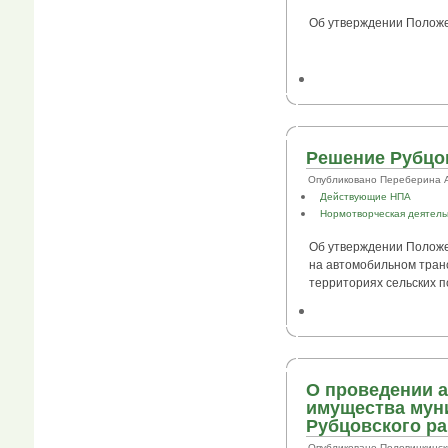
Об утверждении Положе
Решение Рубцов
Опубликовано Переберина А.В.
Действующие НПА
Нормотворческая деятель
Об утверждении Положе
на автомобильном транс
территориях сельских п
О проведении 
имущества мун
Рубцовского ра
Опубликовано Половинкинский .