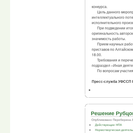
конкурса.
Цель данного мероприя
интеллектуального пот
исполнительного произв
При подведении итогов
оригинальность авторск
значимость работы.
Прием научных работ д
приставов по Алтайскому 
18.00.
Требования и перечень
подраздел «Иная деятел
По вопросам участия 
Пресс-служба УФССП Р
Решение Рубцов
Опубликовано Переберина А.В.
Действующие НПА
Нормотворческая деятель