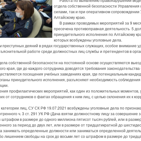
Работа по выявлению правонарушений ведет
отдела собственной безопасности Управления 
силами, так и при оперативном сопровождении
Алтайскому краю.
В рамках проводимых мероприятий за 9 меся
пресечена противоправная деятельность 5 до
принудительного исполнения по Алтайскому кр
которых возбуждены уголовные дела.
реступных деяний в рядах государственных служащих, особое внимание у
зъяснительной работе среди должностных лиц службы и претендентов в орг
ла собственной безопасности на постоянной основе осуществляются выезд
го края, где до каждого сотрудника доводятся требования законодательства
уществляются посещения учебных заведениях края, где потенциальным кан
органы принудительного исполнения, разъясняют необходимость соблюдения
пции.
ия профилактических мероприятий, как один из положительных моментов, 
х от сотрудников о фактах обращения к ним лиц, с целью склонения их к ко
тегории лиц, СУ СК РФ 19.07.2021 возбуждены уголовные дела по признак
тренного ч. 3 ст. 291 УК РФ (Дача взятки должностному лицу за совершение
 штрафом в размере до одного миллиона пятисот тысяч рублей, или в разме
енного за период до двух лет, или в размере от тридцатикратной до шестид
ва занимать определенные должности или заниматься определенной деятельн
ибо лишением свободы на срок до восьми лет со штрафом в размере до трид