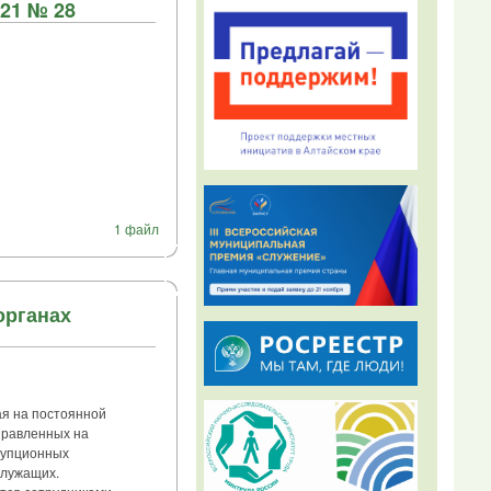
21 № 28
1 файл
органах
я на постоянной
правленных на
рупционных
служащих.