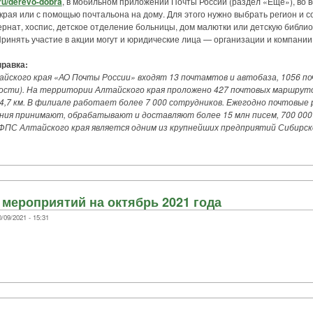
.ru/derevo-dobra
, в мобильном приложении Почты России (раздел «Ещё»), во 
края или с помощью почтальона на дому. Для этого нужно выбрать регион и 
ернат, хоспис, детское отделение больницы, дом малютки или детскую библио
ринять участие в акции могут и юридические лица — организации и компании
равка:
йского края «АО Почты России» входят 13 почтамтов и автобаза, 1056 п
ности). На территории Алтайского края проложено 427 почтовых маршрут
,7 км. В филиале работает более 7 000 сотрудников. Ежегодно почтовые
ния принимают, обрабатывают и доставляют более 15 млн писем, 700 000 
ФПС Алтайского края является одним из крупнейших предприятий Сибирск
мероприятий на октябрь 2021 года
09/2021 - 15:31