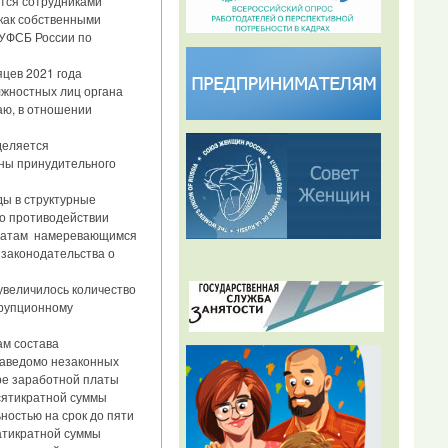
ся сотрудниками
как собственными
 УФСБ России по
цев 2021 года
лжностных лиц органа
аю, в отношении
деляется
аны принудительного
ы в структурные
 о противодействии
дидатам намеревающимся
 законодательства о
увеличилось количество
ррупционному
ам состава
 заведомо незаконных
ре заработной платы
есятикратной суммы
остью на срок до пяти
цатикратной суммы