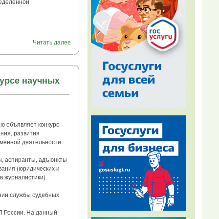
ределенной
Читать далее
курсе научных
 объявляет конкурс
ния, развития
еменной деятельности
, аспиранты, адъюнкты
ания (юридических и
в журналистики).
нии службы судебных
 России. На данный