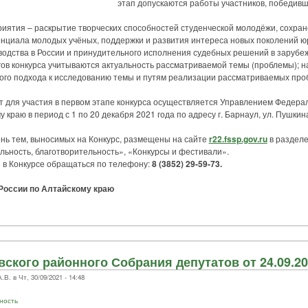
этап допускаются работы участников, победивш
тия – раскрытие творческих способностей студенческой молодёжи, сохра
енциала молодых учёных, поддержки и развития интереса новых поколений ю
одства в России и принудительного исполнения судебных решений в зарубе
 конкурса учитываются актуальность рассматриваемой темы (проблемы); на
ого подхода к исследованию темы и путям реализации рассматриваемых про
ля участия в первом этапе конкурса осуществляется Управлением Федера
краю в период с 1 по 20 декабря 2021 года по адресу г. Барнаул, ул. Пушкина, 
 тем, выносимых на Конкурс, размещены на сайте
r22.fssp.gov.ru
в разделе
ьность, благотворительность», «Конкурсы и фестивали».
в Конкурсе обращаться по телефону:
8 (3852) 29-59-73.
оссии по Алтайскому краю
ского районного Собрания депутатов от 24.09.20
 в Чт, 30/09/2021 - 14:48
ность