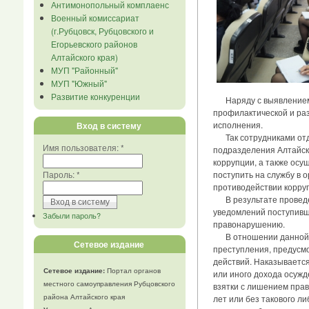
Антимонопольный комплаенс
Военный комиссариат
(г.Рубцовск, Рубцовского и
Егорьевского районов
Алтайского края)
МУП "Районный"
МУП "Южный"
Развитие конкуренции
Наряду с выявлением п
профилактической и ра
исполнения.
Вход в систему
Так сотрудниками отде
Имя пользователя:
*
подразделения Алтайско
коррупции, а также ос
Пароль:
*
поступить на службу в 
противодействии корру
В результате проведен
уведомлений поступивши
Забыли пароль?
правонарушению.
В отношении данной ка
Сетевое издание
преступления, предусмо
действий. Наказывается
Сетевое издание:
Портал органов
или иного дохода осужд
местного самоуправления Рубцовского
взятки с лишением пра
района Алтайского края
лет или без такового л