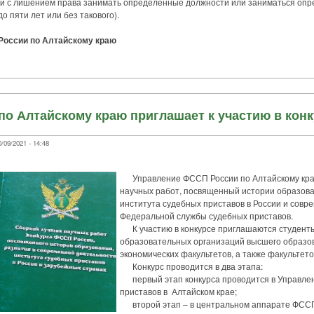
го и с лишением права занимать определенные должности или заниматься оп
о пяти лет или без такового).
оссии по Алтайскому краю
о Алтайскому краю приглашает к участию в кон
09/2021 - 14:48
Управление ФССП России по Алтайскому краю
научных работ, посвященный истории образова
института судебных приставов в России и совр
Федеральной службы судебных приставов.
К участию в конкурсе приглашаются студенты
образовательных организаций высшего образов
экономических факультетов, а также факультето
Конкурс проводится в два этапа:
первый этап конкурса проводится в Управле
приставов в Алтайском крае;
второй этап – в центральном аппарате ФССП